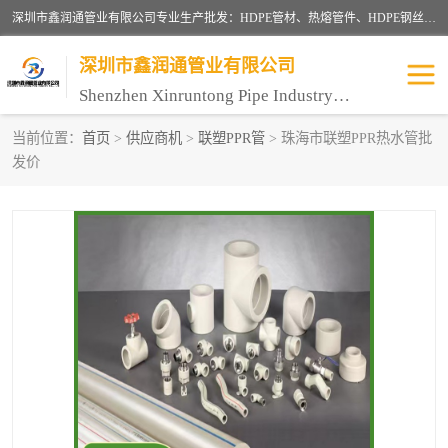
深圳市鑫润通管业有限公司专业生产批发：HDPE管材、热熔管件、HDPE钢丝骨架管、电熔管件、HDPE双壁波纹管、MPP电力管、井盖、PVC管材管件、PPR管材管件等；公司自创建以来，始终秉承“团结、务实、创新、守信”的服务宗旨，凭借专业的服务以及多年的勤奋拼搏，发展成为一家专业销售各种管材管件，绝缘电工套管及配件等系列产品的贸易公司。
深圳市鑫润通管业有限公司
Shenzhen Xinruntong Pipe Industry Co., Ltd
当前位置：
首页
>
供应商机
>
联塑PPR管
> 珠海市联塑PPR热水管批
发价
HDPE管材给水管
HDPE钢丝骨架管
HDPE双壁波纹管
HDPE电力通讯管
UPVC电力通讯管
MPP电力通信管
联塑PVC管
联塑PPR管
联塑PE管
联塑家装红蓝线管