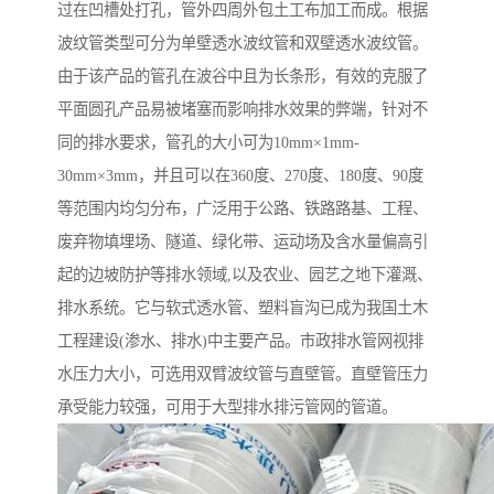
过在凹槽处打孔，管外四周外包土工布加工而成。根据
波纹管类型可分为单壁透水波纹管和双壁透水波纹管。
由于该产品的管孔在波谷中且为长条形，有效的克服了
平面圆孔产品易被堵塞而影响排水效果的弊端，针对不
同的排水要求，管孔的大小可为10mm×1mm-
30mm×3mm，并且可以在360度、270度、180度、90度
等范围内均匀分布，广泛用于公路、铁路路基、工程、
废弃物填埋场、隧道、绿化带、运动场及含水量偏高引
起的边坡防护等排水领域,以及农业、园艺之地下灌溉、
排水系统。它与软式透水管、塑料盲沟已成为我国土木
工程建设(渗水、排水)中主要产品。市政排水管网视排
水压力大小，可选用双臂波纹管与直壁管。直壁管压力
承受能力较强，可用于大型排水排污管网的管道。