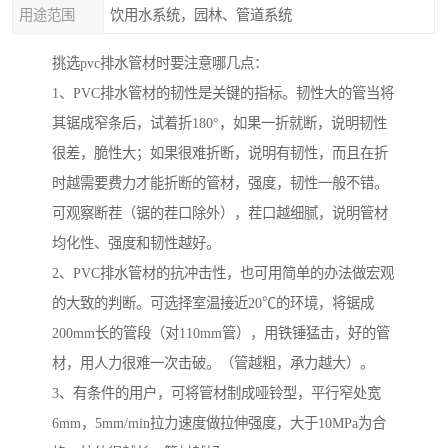
用途范围
饮用水系统，园林、管道系统
挑选pvc排水管材时要注意哪几点：
1、PVC排水管材的韧性是关键的指标。韧性大的管当将
其锯成窄条后，试着折180°，如果一折就断，说明韧性
很差，脆性大；如果很难折断，说明有韧性，而且在折
时越需要费力才能折断的管材，强度，韧性一般不错。
可观察断茬（锯的茬口除外），茬口越细腻，说明管材
均化性、强度和韧性越好。
2、PVC排水管材的抗冲击性，也可用简单的办法做宏观
的大致的判断。可选择室温接近20℃的环境，将锯成
200mm长的管段（对110mm管），用铁锤猛击，好的管
材，用人力很难一次击破。（管越粗，承力越大）。
3、有条件的用户，可将管材制成哑铃型，平行窄处宽
6mm，5mm/min拉力速度做拉伸强度，大于10MPa为合