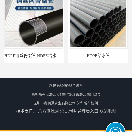
HDPE钢丝骨架管 HDPE给水管自来水管饮用水管
HDPE给水管
您是第
3069938
位访客
版权所有 ©2026-08-06
粤ICP备2025461493号
深圳市鑫润通管业有限公司
保留所有权利.
技术支持：
八方资源网
免责声明
管理员入口
网站地图
佛山Pe给水管电话 支持送货上门
HDPE电力管 HDPE顶管电缆管保护套管