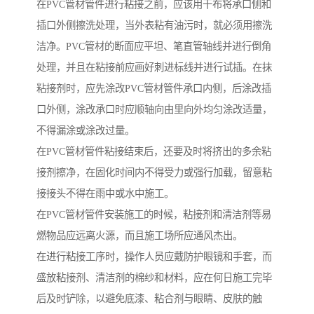
在PVC管材管件进行粘接之前，应该用干布将承口侧和
插口外侧擦洗处理，当外表粘有油污时，就必须用擦洗
洁净。PVC管材的断面应平坦、笔直管轴线并进行倒角
处理，并且在粘接前应画好刺进标线并进行试插。在抹
粘接剂时，应先涂改PVC管材管件承口内侧，后涂改插
口外侧，涂改承口时应顺轴向由里向外均匀涂改适量，
不得漏涂或涂改过量。
在PVC管材管件粘接结束后，还要及时将挤出的多余粘
接剂擦净，在固化时间内不得受力或强行加载，留意粘
接接头不得在雨中或水中施工。
在PVC管材管件安装施工的时候，粘接剂和清洁剂等易
燃物品应远离火源，而且施工场所应通风杰出。
在进行粘接工序时，操作人员应戴防护眼镜和手套，而
盛放粘接剂、清洁剂的棉纱和材料，应在何日施工完毕
后及时铲除，以避免底漆、粘合剂与眼睛、皮肤的触