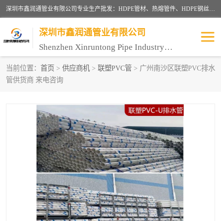
深圳市鑫润通管业有限公司专业生产批发：HDPE管材、热熔管件、HDPE钢丝骨架管、电熔管件、HDPE双壁波纹管、MPP电力管、井盖、PVC管材管件、PPR管材管件等；公司自创建以来，始终秉承“团结、务实、创新、守信”的服务宗旨，凭借专业的服务以及多年的勤奋拼搏，发展成为一家专业销售各种管材管件，绝缘电工套管及配件等系列产品的贸易公司。
深圳市鑫润通管业有限公司
Shenzhen Xinruntong Pipe Industry Co., Ltd
当前位置：
首页
>
供应商机
>
联塑PVC管
> 广州南沙区联塑PVC排水
管供货商 来电咨询
HDPE管材给水管
HDPE钢丝骨架管
HDPE双壁波纹管
HDPE电力通讯管
UPVC电力通讯管
MPP电力通信管
联塑PVC管
联塑PPR管
联塑PE管
联塑家装红蓝线管