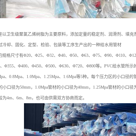
管是以卫生级聚氯乙烯树脂为主要原料，添加定量的稳定剂、润滑剂、填充
过冷却、固化、定型、检验、包装等工序生产出的一种给水用管材
规格尺寸有Φ20、Φ25、Φ32、Φ40、Φ50、Φ63、Φ75、Φ90、Φ110、Φ125
15、Φ355、Φ400、Φ450、Φ500、Φ630、Φ720、Φ800等。PVC
Mpa、0.8Mpa、1.0Mpa、1.25Mpa、1.6Mpa等5种。每个压力区的小口
材的小口径为50mm，1.0Mpa管材的小口径为40mm，1.25Mpa管材的小口径
般为4m、6m、8m，也可由供需双方协商而定。