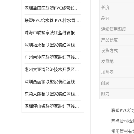
长度
深圳盐田区联塑PVC线管线槽厂商 可零售批发
品名
联塑PVC给水管 PVC排水管 PVC线管线槽
连续使用湿度
珠海市联塑家装红蓝线管报价表 联塑水管供货商
产品长度
深圳福永镇联塑家装红蓝线管价格 支持送货上门
发货方式
广州南沙区联塑家装红蓝线管批发 库存充足
发货地
惠州大亚湾经济技术开发区联塑PPR热水管公司
加热圈
深圳西丽镇联塑家装红蓝线管供货商 联塑管道供应
耐腐
阻力
东莞大朗镇联塑家装红蓝线管电话 联塑管道经销商
深圳坪山镇联塑家装红蓝线管型号 来电咨询
联塑PVC给
热点管材检
常用管材有