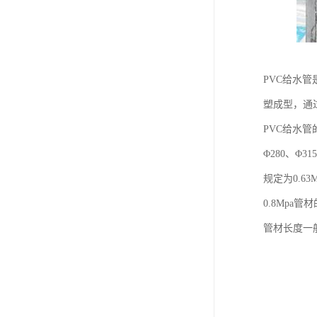
PVC给水
塑成型，通
PVC给水管的
Φ280、Φ3
规定为0.63
0.8Mpa管
管材长度一