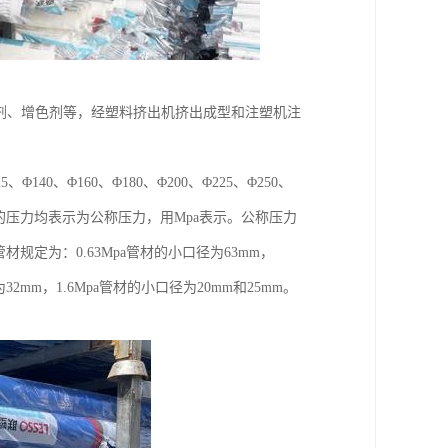
剂、增色剂等，经塑料挤出机挤出成型和注塑机注
、Φ140、Φ160、Φ180、Φ200、Φ225、Φ250、
给水管所示的压力均表示为公称压力，用Mpa表示。公称压力
径的管材规定为：0.63Mpa管材的小口径为63mm，
为32mm，1.6Mpa管材的小口径为20mm和25mm。