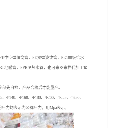
E中空壁缠绕管，PE双壁波纹管，PE100级给水
PE-RT地暖管，PPR冷热水管，也可来图来样代加工塑
全部先自检，产品合格后才能量产。
、Φ140、Φ160、Φ180、Φ200、Φ225、Φ250、
水管所示的压力均表示为公称压力，用Mpa表示。