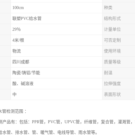
100cm
种类
联塑PVC给水管
结构形式
29％
计量单位
4米/根
可否定制
物流
使用环境
四川成都
质量等级
陶瓷/铸铝/节能
耐温
酸、碱溶液
拉伸强度
中
表面形状
水管检测范围 ：
测产品有：包括：PPR管，PVC管，UPVC管，纤维管，复合管，灌溉
给水管、排水管、管、暖气管、电线导管、雨水管等。