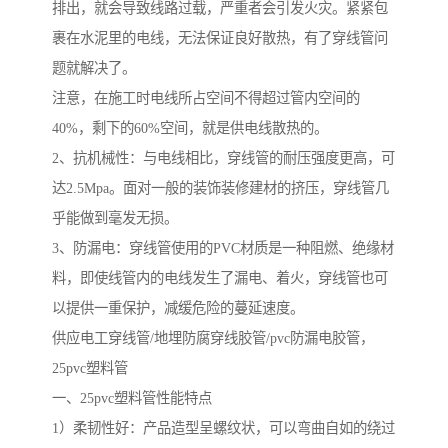
排出，就会导致线路过载，严重者会引发火灾。紧紧包
裹在水泥里的电线，无法保证良好散热，有了穿线管问
题就解决了。
注意，在施工时电线所占空间不得超过管内空间的
40%，剩下的60%空间，就是供电线散热的。
2、抗机械性：与电线相比，穿线管的耐压强度更高，可
达2.5Mpa。面对一般的装饰装修建材的挤压，穿线管几
乎能做到毫发无损。
3、防漏电：穿线管使用的PVC材质是一种阻燃、绝缘材
料，即使线管内的电线发生了漏电、着火，穿线管也可
以提供一重保护，减缓危险的蔓延速度。
供应电工穿线管/地埋防腐穿线胶管/pvc防漏电胶管，
25pvc塑料管
一、25pvc塑料管性能特点
1）柔韧性好：产品造型呈螺纹状，可以弯曲自如的绕过