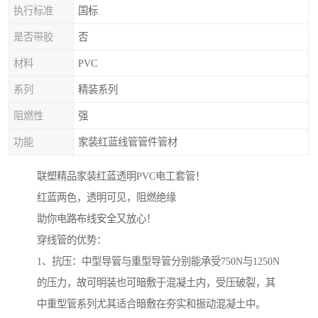
执行标准
国标
是否带胶
否
材料
PVC
系列
精装系列
阻燃性
强
功能
家装红蓝线管管件管材
联塑精品家装红蓝透明PVC电工套管！
红蓝两色，透明可见，阻燃绝缘
助你电路布线安全又放心！
穿线管的优势：
1、抗压：中型导管与重型导管分别能承受750N与1250N
的压力，故可明装也可暗敷于混凝土内，受压破裂，其
中重型管系列尤其适合暗敷在夯实和振动混凝土中。