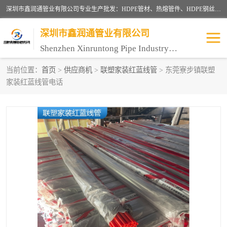
深圳市鑫润通管业有限公司专业生产批发：HDPE管材、热熔管件、HDPE钢丝骨架管、电熔管件、HDPE双壁波纹管、MPP电力管、井盖、PVC管材管件、PPR管材管件等；公司自创建以来，始终秉承“团结、务实、创新、守信”的服务宗旨，凭借专业的服务以及多年的勤奋拼搏，发展成为一家专业销售各种管材管件，绝缘电工套管及配件等系列产品的贸易公司。
深圳市鑫润通管业有限公司
Shenzhen Xinruntong Pipe Industry Co., Ltd
当前位置：
首页
>
供应商机
>
联塑家装红蓝线管
> 东莞寮步镇联塑
家装红蓝线管电话
HDPE管材给水管
HDPE钢丝骨架管
HDPE双壁波纹管
HDPE电力通讯管
UPVC电力通讯管
MPP电力通信管
联塑PVC管
联塑PPR管
联塑PE管
联塑家装红蓝线管