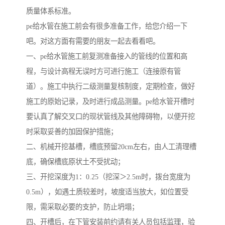
质量体系标准。
pe给水管在施工前会有很多准备工作，给您介绍一下
吧。对这方面有需要的朋友一起去看看吧。
一、pe给水管施工前复测准备接入的管线的位置和高
程，与设计高程无误时方可进行施工（连接原有管
道）。施工中执行二级测量复核制度，定期检查，做好
施工的原始记录，及时进行成品测量。pe给水管开槽时
要认真了解交叉口的现状管线及其他障碍物，以便开挖
时采取妥善的加固保护措施；
二、机械开挖基槽，槽底预留20cm左右，由人工清理槽
底，确保槽底原状土不受扰动；
三、开挖深度为1：0.25（挖深＞2.5m时，拨台宽度为
0.5m），如遇土质较差时，坡度适当放大，如位置受
限，需采取必要的支护，防止坍塌；
四、开槽后，在下管安装前约请有关人员包括监理，验