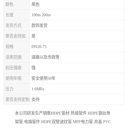
颜色
黑色
长度
100m 200m
发货方式
款到发货
是否支持加工定制
是
规格
DN20-75
适用范围
道路以及市政等
抗压强度
强
使用年限
安全使用50年
压力
1.6MPa
是否支持定制
支持
本公司研发生产销售HDPE管材.热熔管件.HDPE钢丝骨
架管.电熔管件.HDPE双壁波纹管.MPP电力管.井盖.PVC