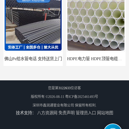
佛山Pe给水管电话 支持送货上门
HDPE电力管 HDPE顶管电缆管保护套管
您是第
3122633
位访客
版权所有 ©2026-08-11
粤ICP备2025461493号
深圳市鑫润通管业有限公司
保留所有权利.
技术支持：
八方资源网
免责声明
管理员入口
网站地图