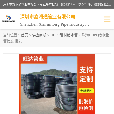
深圳市鑫润通管业有限公司专业生产批发：HDPE管材、热熔管件、HDPE钢丝骨架管、电熔管件、HDPE双壁波纹管、MPP电力管、井盖、PVC管材管件、PPR管材管件等；公司自创建以来，始终秉承“团结、务实、创新、守信”的服务宗旨，凭借专业的服务以及多年的勤奋拼搏，发展成为一家专业销售各种管材管件，绝缘电工套管及配件等系列产品的贸易公司。
深圳市鑫润通管业有限公司
Shenzhen Xinruntong Pipe Industry Co., Ltd
当前位置：
首页
>
供应商机
>
HDPE管材给水管
> 珠海HDPE给水盘
管批发 批发
HDPE管材给水管
HDPE钢丝骨架管
HDPE双壁波纹管
HDPE电力通讯管
UPVC电力通讯管
MPP电力通信管
联塑PVC管
联塑PPR管
联塑PE管
联塑家装红蓝线管