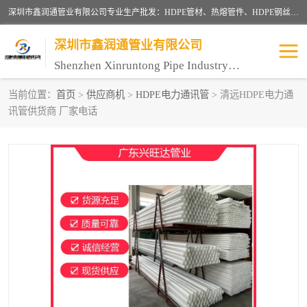
深圳市鑫润通管业有限公司专业生产批发：HDPE管材、热熔管件、HDPE钢丝骨架管、电熔管件、HDPE双壁波纹管、MPP电力管、井盖、PVC管材管件、PPR管材管件等；公司自创建以来，始终秉承“团结、务实、创新、守信”的服务宗旨，凭借专业的服务以及多年的勤奋拼搏，发展成为一家专业销售各种管材管件，绝缘电工套管及配件等系列产品的贸易公司。
深圳市鑫润通管业有限公司
Shenzhen Xinruntong Pipe Industry Co., Ltd
当前位置：
首页
>
供应商机
>
HDPE电力通讯管
> 清远HDPE电力通
讯管供货商 厂家电话
HDPE管材给水管
HDPE钢丝骨架管
HDPE双壁波纹管
HDPE电力通讯管
UPVC电力通讯管
MPP电力通信管
联塑PVC管
联塑PPR管
联塑PE管
联塑家装红蓝线管