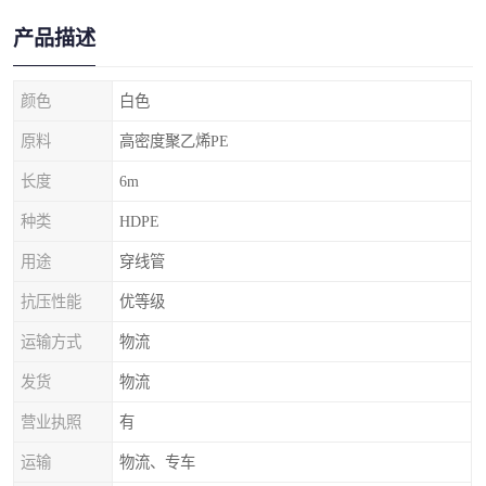
产品描述
颜色
白色
原料
高密度聚乙烯PE
长度
6m
种类
HDPE
用途
穿线管
抗压性能
优等级
运输方式
物流
发货
物流
营业执照
有
运输
物流、专车