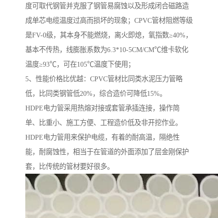
度可取代钢管并克服了钢管易腐蚀以及形成闭合磁路造
成单芯电缆温度过高而损坏的现象；CPVC管材阻燃等级
是FV-0级，其本身不能燃烧，离火即熄，氧指数≥40%，
基本不传热，线膨胀系数为6.3*10-5CM/CM℃维卡软化
温度≥93℃，可在105℃温度下使用；
5、性能价格比优越：CPVC管材比同类水泥压力管略
低，比同类钢管低20%，综合造价可降低15%。
HDPE电力管采用热熔对接或套管承插连接，操作简
单、比重小、施工方便、工程造价低及非开挖作业。
HDPE电力管用来保护电缆，有着的耐高温，隔绝性
能，耐腐蚀性，相当于在管道的外面添加了层金刚保护
套，比传统的管材要好很多。