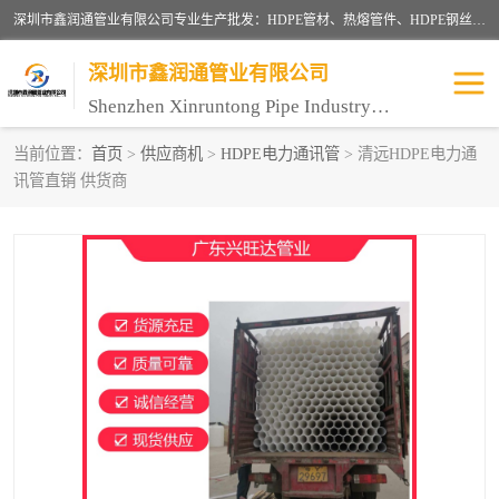
深圳市鑫润通管业有限公司专业生产批发：HDPE管材、热熔管件、HDPE钢丝骨架管、电熔管件、HDPE双壁波纹管、MPP电力管、井盖、PVC管材管件、PPR管材管件等；公司自创建以来，始终秉承“团结、务实、创新、守信”的服务宗旨，凭借专业的服务以及多年的勤奋拼搏，发展成为一家专业销售各种管材管件，绝缘电工套管及配件等系列产品的贸易公司。
深圳市鑫润通管业有限公司
Shenzhen Xinruntong Pipe Industry Co., Ltd
当前位置：
首页
>
供应商机
>
HDPE电力通讯管
> 清远HDPE电力通
讯管直销 供货商
HDPE管材给水管
HDPE钢丝骨架管
HDPE双壁波纹管
HDPE电力通讯管
UPVC电力通讯管
MPP电力通信管
联塑PVC管
联塑PPR管
联塑PE管
联塑家装红蓝线管