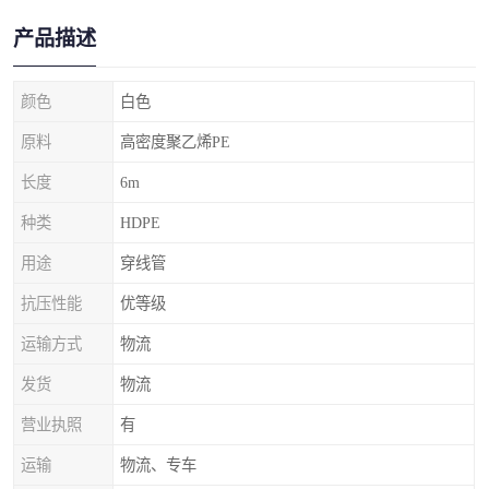
产品描述
颜色
白色
原料
高密度聚乙烯PE
长度
6m
种类
HDPE
用途
穿线管
抗压性能
优等级
运输方式
物流
发货
物流
营业执照
有
运输
物流、专车