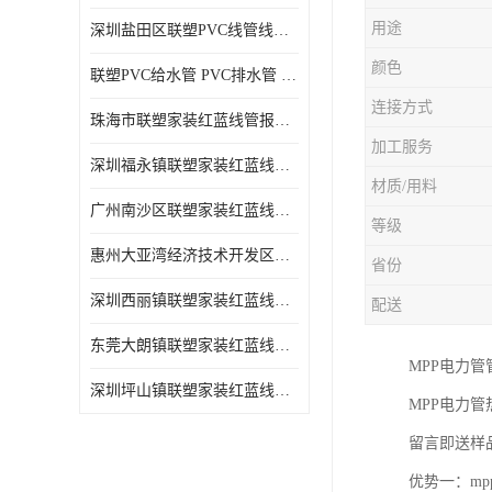
用途
深圳盐田区联塑PVC线管线槽厂商 可零售批发
颜色
联塑PVC给水管 PVC排水管 PVC线管线槽
连接方式
珠海市联塑家装红蓝线管报价表 联塑水管供货商
加工服务
深圳福永镇联塑家装红蓝线管价格 支持送货上门
材质/用料
广州南沙区联塑家装红蓝线管批发 库存充足
等级
惠州大亚湾经济技术开发区联塑PPR热水管公司
省份
深圳西丽镇联塑家装红蓝线管供货商 联塑管道供应
配送
东莞大朗镇联塑家装红蓝线管电话 联塑管道经销商
MPP电力
深圳坪山镇联塑家装红蓝线管型号 来电咨询
MPP电力
留言即送样
优势一：m