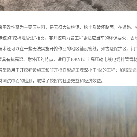
管采用改性聚为主要原材料，是无须大量挖泥、挖土及破坏路面，在道路、
传统的“挖槽埋管法”相比，非开挖电力管工程更适应当前的环保要求，去
技术还可以在一些无法实施开挖作业的地区铺设管线，如古迹保护区、闹
具有抗高温、耐外压的特点，适用于10KV以 上高压输电线电缆排管管材。
通型适用于开挖铺设施工和非开挖穿越施工埋深小于4M的工程：加强型适
材测试中心的检测，取得了较好的社会效益和经济效益。