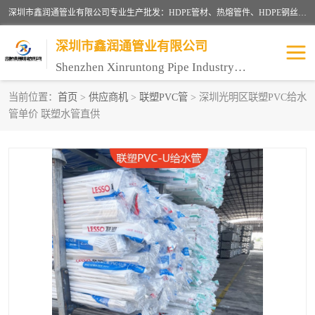
深圳市鑫润通管业有限公司专业生产批发：HDPE管材、热熔管件、HDPE钢丝骨架管、电熔管件、HDPE双壁波纹管、MPP电力管、井盖、PVC管材管件、PPR管材管件等；公司自创建以来，始终秉承“团结、务实、创新、守信”的服务宗旨，凭借专业的服务以及多年的勤奋拼搏，发展成为一家专业销售各种管材管件，绝缘电工套管及配件等系列产品的贸易公司。
深圳市鑫润通管业有限公司
Shenzhen Xinruntong Pipe Industry Co., Ltd
当前位置：
首页
>
供应商机
>
联塑PVC管
> 深圳光明区联塑PVC给水
管单价 联塑水管直供
HDPE管材给水管
HDPE钢丝骨架管
HDPE双壁波纹管
HDPE电力通讯管
UPVC电力通讯管
MPP电力通信管
联塑PVC管
联塑PPR管
联塑PE管
联塑家装红蓝线管