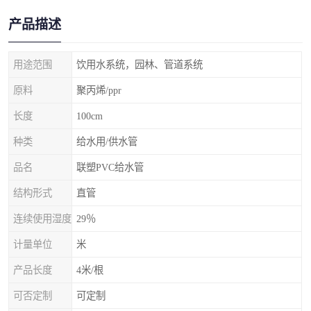
产品描述
用途范围
饮用水系统，园林、管道系统
原料
聚丙烯/ppr
长度
100cm
种类
给水用/供水管
品名
联塑PVC给水管
结构形式
直管
连续使用湿度
29％
计量单位
米
产品长度
4米/根
可否定制
可定制