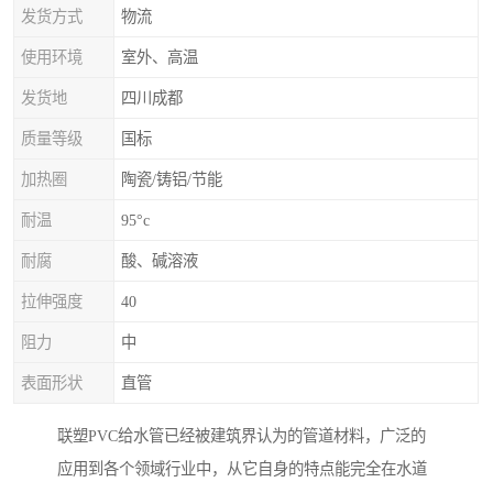
发货方式
物流
使用环境
室外、高温
发货地
四川成都
质量等级
国标
加热圈
陶瓷/铸铝/节能
耐温
95°c
耐腐
酸、碱溶液
拉伸强度
40
阻力
中
表面形状
直管
联塑PVC给水管已经被建筑界认为的管道材料，广泛的
应用到各个领域行业中，从它自身的特点能完全在水道