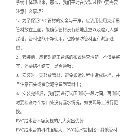
系统中体现出来，那么，我们平时在安装过程中要需要
注意什么事项？
1、为了保证PVC管材的安全与干净，应该用使用支架把
管材放在上面，能确保管材没有随地乱放以及遭到人群
踩搭，管材也能干净使用，也能预防管材里有淤泥残
留；
2、安装前，应该对施工管路的布置检查清楚，不仅要整
齐，还要结构结实，是否通畅；
3、安装时，要轻放管材，避免搬运过程中造成破坏，并
且注意石头或者淤泥停留到管材中；
4、安装完毕后，我们要进行试压测试一段时间，再测试
时要检查每个接口处没有漏水情况，如发现马上进行更
换。
PVC给水管不容忽视的几大突出优势
PVC给水管的机械强度大：PVC给水管相比于其他管材