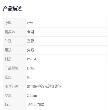
产品描述
原料
cpvc
售卖地
全国
外观
直管
用途
穿线
材质
PVC-U
产品规格
DN90
长度
6m
用途范围
弱电保护管光缆穿线管
壁厚
2.0mm
特点
韧性高加厚