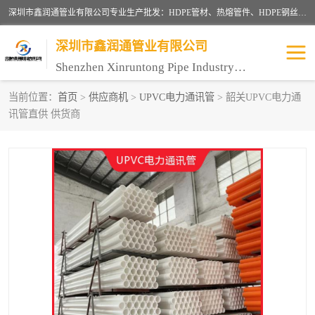
深圳市鑫润通管业有限公司专业生产批发：HDPE管材、热熔管件、HDPE钢丝骨架管、电熔管件、HDPE双壁波纹管、MPP电力管、井盖、PVC管材管件、PPR管材管件等；公司自创建以来，始终秉承“团结、务实、创新、守信”的服务宗旨，凭借专业的服务以及多年的勤奋拼搏，发展成为一家专业销售各种管材管件，绝缘电工套管及配件等系列产品的贸易公司。
深圳市鑫润通管业有限公司
Shenzhen Xinruntong Pipe Industry Co., Ltd
当前位置：
首页
>
供应商机
>
UPVC电力通讯管
> 韶关UPVC电力通
讯管直供 供货商
HDPE管材给水管
HDPE钢丝骨架管
HDPE双壁波纹管
HDPE电力通讯管
UPVC电力通讯管
MPP电力通信管
联塑PVC管
联塑PPR管
联塑PE管
联塑家装红蓝线管