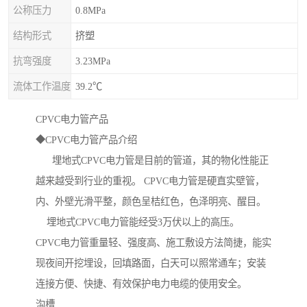
公称压力
0.8MPa
结构形式
挤塑
抗弯强度
3.23MPa
流体工作温度
39.2℃
CPVC电力管产品
◆CPVC电力管产品介绍
埋地式CPVC电力管是目前的管道，其的物化性能正
越来越受到行业的重视。 CPVC电力管是硬直实壁管，
内、外壁光滑平整，颜色呈桔红色，色泽明亮、醒目。
埋地式CPVC电力管能经受3万伏以上的高压。
CPVC电力管重量轻、强度高、施工敷设方法简捷，能实
现夜间开挖埋设，回填路面，白天可以照常通车；安装
连接方便、快捷、有效保护电力电缆的使用安全。
沟槽