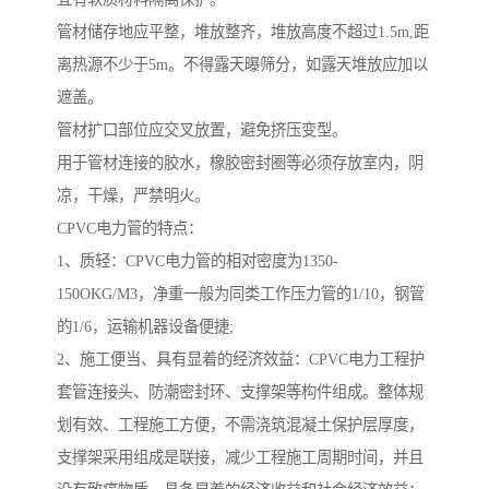
管材储存地应平整，堆放整齐，堆放高度不超过1.5m,距
离热源不少于5m。不得露天曝筛分，如露天堆放应加以
遮盖。
管材扩口部位应交叉放置，避免挤压变型。
用于管材连接的胶水，橡胶密封圈等必须存放室内，阴
凉，干燥，严禁明火。
CPVC电力管的特点：
1、质轻：CPVC电力管的相对密度为1350-
150OKG/M3，净重一般为同类工作压力管的1/10，钢管
的1/6，运输机器设备便捷;
2、施工便当、具有显着的经济效益：CPVC电力工程护
套管连接头、防潮密封环、支撑架等构件组成。整体规
划有效、工程施工方便，不需浇筑混凝土保护层厚度，
支撑架采用组成是联接，减少工程施工周期时间，并且