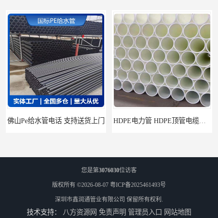
HDPE电力管 HDPE顶管电缆管保护套管
HDPE钢丝骨架管 HDPE给水管自来水管饮用水管
您是第
3076030
位访客
版权所有 ©2026-08-07
粤ICP备2025461493号
深圳市鑫润通管业有限公司
保留所有权利.
技术支持：
八方资源网
免责声明
管理员入口
网站地图