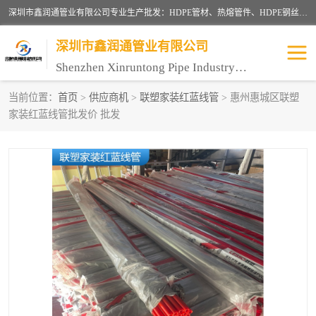
深圳市鑫润通管业有限公司专业生产批发：HDPE管材、热熔管件、HDPE钢丝骨架管、电熔管件、HDPE双壁波纹管、MPP电力管、井盖、PVC管材管件、PPR管材管件等；公司自创建以来，始终秉承“团结、务实、创新、守信”的服务宗旨，凭借专业的服务以及多年的勤奋拼搏，发展成为一家专业销售各种管材管件，绝缘电工套管及配件等系列产品的贸易公司。
深圳市鑫润通管业有限公司
Shenzhen Xinruntong Pipe Industry Co., Ltd
当前位置：
首页
>
供应商机
>
联塑家装红蓝线管
> 惠州惠城区联塑
家装红蓝线管批发价 批发
HDPE管材给水管
HDPE钢丝骨架管
HDPE双壁波纹管
HDPE电力通讯管
UPVC电力通讯管
MPP电力通信管
联塑PVC管
联塑PPR管
联塑PE管
联塑家装红蓝线管