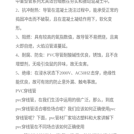
中重型管系列尤其适合暗敷在夯实和振动混凝土中。
2、抗冲耐热：导管在混凝土浇注过程中，能承受正常的
捣固冲击而不破裂，且在混凝土凝结作用下，软化变
形。
3、阻燃：具有较高的氧指数值，故导管不易燃烧，且离
火即自熄，火焰沿管道蔓延。
4、耐腐、防虫：PVC导管耐酸碱性优良，锈蚀，且不含
增塑剂，无吸引虫鼠的异味，故无虫害。
5、绝缘：在浸水状态下2000V、AC50HZ击穿，绝缘性
能优良，故可有效的防止意外漏、触电事故。
PVC穿线管
pvc穿线管，在我们生活中运用的很广泛，那么，到底
pvc穿线管适合哪些场合呢？我们应该如何正确使用pvc
穿线管呢？下面，pvc管材厂家培达塑料和大家讲解下
pvc穿线管在不同场合该如何正确使用