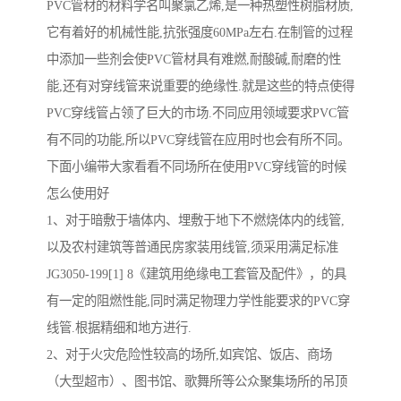
PVC管材的材料学名叫聚氯乙烯,是一种热塑性树脂材质,
它有着好的机械性能,抗张强度60MPa左右.在制管的过程
中添加一些剂会使PVC管材具有难燃,耐酸碱,耐磨的性
能,还有对穿线管来说重要的绝缘性.就是这些的特点使得
PVC穿线管占领了巨大的市场.不同应用领域要求PVC管
有不同的功能,所以PVC穿线管在应用时也会有所不同。
下面小编带大家看看不同场所在使用PVC穿线管的时候
怎么使用好
1、对于暗敷于墙体内、埋敷于地下不燃烧体内的线管,
以及农村建筑等普通民房家装用线管,须采用满足标准
JG3050-199[1] 8《建筑用绝缘电工套管及配件》，的具
有一定的阻燃性能,同时满足物理力学性能要求的PVC穿
线管.根据精细和地方进行.
2、对于火灾危险性较高的场所,如宾馆、饭店、商场
（大型超市）、图书馆、歌舞所等公众聚集场所的吊顶