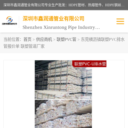
深圳市鑫润通管业有限公司专业生产批发：HDPE管材、热熔管件、HDPE钢丝骨架管、电熔管件、HDPE双壁波纹管、MPP电力管、井盖、PVC管材管件、PPR管材管件等；公司自创建以来，始终秉承“团结、务实、创新、守信”的服务宗旨，凭借专业的服务以及多年的勤奋拼搏，发展成为一家专业销售各种管材管件，绝缘电工套管及配件等系列产品的贸易公司。
深圳市鑫润通管业有限公司
Shenzhen Xinruntong Pipe Industry Co., Ltd
当前位置：
首页
>
供应商机
>
联塑PVC管
> 东莞横沥镇联塑PVC排水
管报价单 联塑管道厂家
HDPE管材给水管
HDPE钢丝骨架管
HDPE双壁波纹管
HDPE电力通讯管
UPVC电力通讯管
MPP电力通信管
联塑PVC管
联塑PPR管
联塑PE管
联塑家装红蓝线管