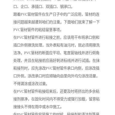
口、企口、承插口、双插口、钢承口。
跟着PVC管材管件在生产日子中的广泛应用，管材的连
接问题越来越遭到咱们的注重，下面咱们就来了解一下
PVC管材管件的粘结留意事项。
在PVC管材管件进行粘接之前，应该用干布将承口侧和
插口外侧擦洗处理，当外表粘有油污时，就必须用擦洗
洁净。PVC管材的断面应平坦、笔直管轴线并进行倒角
处理，并且在粘接前应画好刺进标线并进行试插。在抹
粘接剂时，应先涂改PVC管材管件承口内侧，后涂改插
口外侧，涂改承口时应顺轴向由里向外均匀涂改适量，
不得漏涂或涂改过量。
在PVC管材管件粘接结束后，还要及时将挤出的多余粘
接剂擦净，在固化时间内不得受力或强行加载，留意粘
接接头不得在雨中或水中施工。
在PVC管材管件安装施工的时候，粘接剂和清洁剂等易