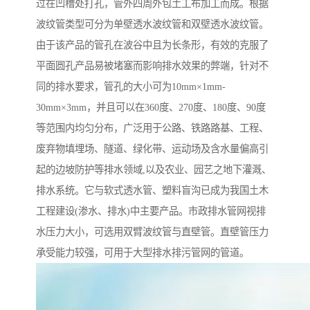
过在凹槽处打孔，管外四周外包土工布加工而成。根据
波纹管类型可分为单壁透水波纹管和双壁透水波纹管。
由于该产品的管孔在波谷中且为长条形，有效的克服了
平面圆孔产品易被堵塞而影响排水效果的弊端，针对不
同的排水要求，管孔的大小可为10mm×1mm-
30mm×3mm，并且可以在360度、270度、180度、90度
等范围内均匀分布，广泛用于公路、铁路路基、工程、
废弃物填埋场、隧道、绿化带、运动场及含水量偏高引
起的边坡防护等排水领域,以及农业、园艺之地下灌溉、
排水系统。它与软式透水管、塑料盲沟已成为我国土木
工程建设(渗水、排水)中主要产品。市政排水管网视排
水压力大小，可选用双臂波纹管与直壁管。直壁管压力
承受能力较强，可用于大型排水排污管网的管道。