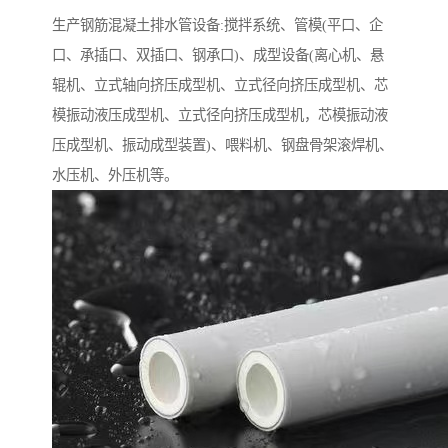
生产钢筋混凝土排水管设备:搅拌系统、管模(平口、企
口、承插口、双插口、钢承口)、成型设备(离心机、悬
辊机、立式轴向挤压成型机、立式径向挤压成型机、芯
模振动液压成型机、立式径向挤压成型机，芯模振动液
压成型机、振动成型装置)、喂料机、钢盘骨架滚焊机、
水压机、外压机等。