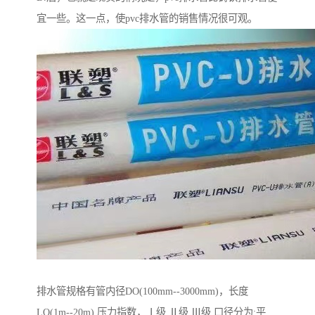
宜一些。这一点，使pvc排水管的销售情况很可观。
排水管规格有管内径DO(100mm--3000mm)，长度
LO(1m--20m) 压力指数，Ⅰ级 Ⅱ级 Ⅲ级 口径分为:平