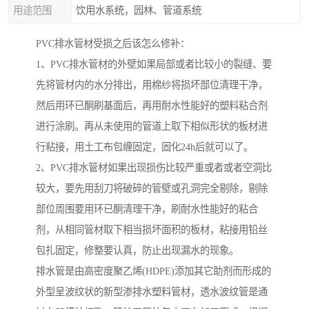
用途范围
饮用水系统，园林、管道系统
PVC排水管材受损之后该怎么修补：
1、PVC排水管材的外壁如果局部或者比较小的裂缝、要
先将管材内的水分排出，用棉纱将损坏部位清理干净，
然后用环已酮刷基面后，再用耐水性能好的塑料粘合剂
进行涂刷。再从未使用的管道上取下相似形状的板材进
行粘接，用土工布包缠固定，固化24h后就可以了。
2、PVC排水管材如果出现损伤比较严重或者或者空洞比
较大，要先用刮刀将破碎的管壁或孔洞完全剔除，剔除
部位周围要用环已酮清理干净，刷耐水性能好的粘合
剂，从相同管材取下相当损坏面积的板材，粘接用铅丝
包扎固定，修整要认真，防止出现漏水的现象。
排水管是由高密度聚乙烯(HDPE)添加其它助剂而形成的
外型呈波纹状的新型渗排水塑料管材，透水波纹管是通