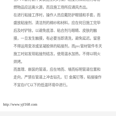
燃物品应远离火源，而且施工场所应通风杰出。
在进行粘接工序时，操作人员应戴防护眼镜和手套，而
盛放粘接剂、清洁剂的棉纱和材料，应在何日施工完毕
后及时铲除，以避免底漆、粘合剂与眼睛、皮肤的触
摸，一旦发生触摸，有必要当即清洗，避免延迟。留意
不得运用变浓或呈凝胶体的粘接剂，而pvc管材管件冬天
施工时如发现粘接剂结冻，使用温水加热，不得以明火
烘烤。
而直理、嵌装的管道，应在地而、墙而标明管道位置和
走向，严禁在管道上冲击钻孔、钉 金属钉等，粘接操作
不宜在0℃以下的低温环境中进行。
http://www.yjf168.com