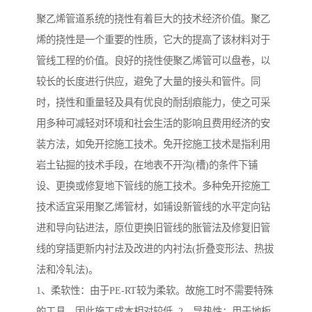
聚乙烯管道系统的挠性有着巨大的技术经济价值。聚乙
烯的挠性是一个重要的性质，它大的提高了该材料对于
管线工程的价值。良好的挠性使聚乙烯管可以盘卷，以
较长的长度进行供应，避免了大量的接头和管件。同
时，挠性和重量轻及具有优良的耐刮痕能力，使之可采
用多种可减轻对环境和社会生活的影响且费用经济的安
装方法，如免开挖施工技术。免开挖施工技术是指利用
岩土钻掘的技术手段，在地表不开沟(槽)的条件下铺
设、更换或修复地下管线的施工技术。多种免开挖施工
技术适宜采用聚乙烯管材，如铺设新管线的水平定向钻
进和导向钻进法，原位更换旧管线的胀管法及修复旧管
线的穿插更新内衬法及改进的内衬法(折叠变形法、热拔
法和冷轧法)。
1、柔软性：由于PE-RT较为柔软。故施工时不需要特殊
的工具，因此施工成本相对较低. 2、导热性：用于地板