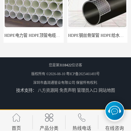
HDPE电力管 HDPE顶管电缆管保护套管
HDPE钢丝骨架管 HDPE给水管自来水管饮用水管
您是第
3110422
位访客
版权所有 ©2026-08-10
粤ICP备2025461493号
深圳市鑫润通管业有限公司
保留所有权利.
技术支持：
八方资源网
免责声明
管理员入口
网站地图
HDPE给水管
佛山Pe给水管电话 支持送货上门
首页
产品分类
热线电话
在线咨询