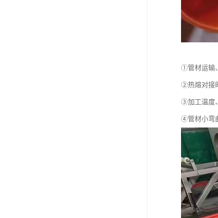
①管材运输
②热熔对接
③加工温度
④管材小弯