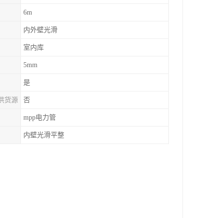
6m
内外壁光滑
室内库
5mm
是
供货源
否
mpp电力管
内壁光滑平整