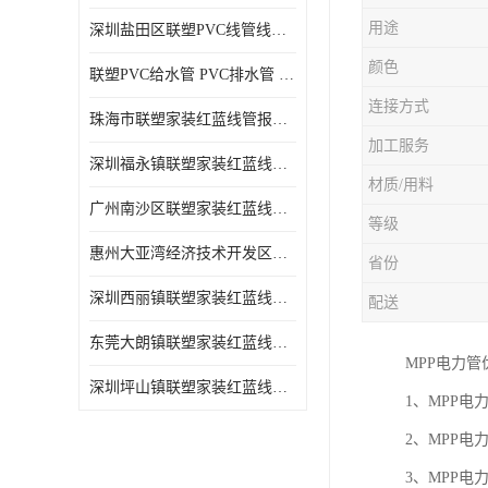
用途
深圳盐田区联塑PVC线管线槽厂商 可零售批发
颜色
联塑PVC给水管 PVC排水管 PVC线管线槽
连接方式
珠海市联塑家装红蓝线管报价表 联塑水管供货商
加工服务
深圳福永镇联塑家装红蓝线管价格 支持送货上门
材质/用料
广州南沙区联塑家装红蓝线管批发 库存充足
等级
惠州大亚湾经济技术开发区联塑PPR热水管公司
省份
深圳西丽镇联塑家装红蓝线管供货商 联塑管道供应
配送
东莞大朗镇联塑家装红蓝线管电话 联塑管道经销商
MPP电力管
深圳坪山镇联塑家装红蓝线管型号 来电咨询
1、MPP
2、MPP
3、MPP电