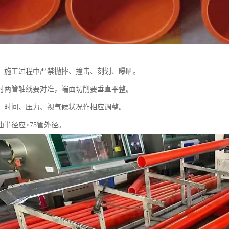
、施工过程中严禁抛摔、撞击、刻划、曝晒。
时两管轴线要对准，端面切削要垂直平整。
、时间、压力、视气候状况作相应调整。
曲半径应≥75管外径。