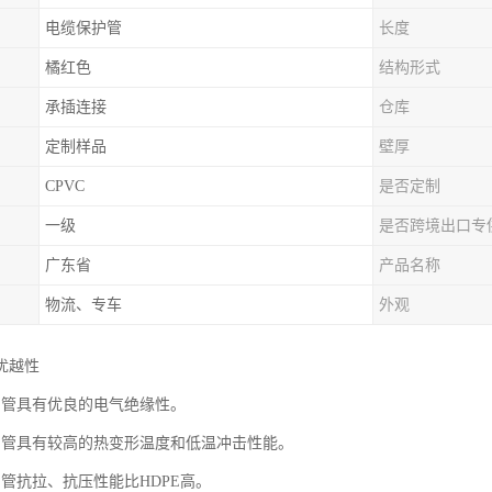
电缆保护管
长度
橘红色
结构形式
承插连接
仓库
定制样品
壁厚
CPVC
是否定制
一级
是否跨境出口专
广东省
产品名称
物流、专车
外观
优越性
电力管具有优良的电气绝缘性。
电力管具有较高的热变形温度和低温冲击性能。
力管抗拉、抗压性能比HDPE高。