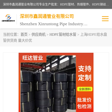
深圳市鑫润通管业有限公司专业生产批发：HDPE管材、热熔管件、HDPE钢丝骨架管、电熔管件、HDPE双壁波纹管、MPP电力管、井盖、PVC管材管件、PPR管材管件等；公司自创建以来，始终秉承“团结、务实、创新、守信”的服务宗旨，凭借专业的服务以及多年的勤奋拼搏，发展成为一家专业销售各种管材管件，绝缘电工套管及配件等系列产品的贸易公司。
深圳市鑫润通管业有限公司
Shenzhen Xinruntong Pipe Industry Co., Ltd
当前位置：
首页
>
供应商机
>
HDPE管材给水管
> 上海HDPE给水盘
管供货商 量大价优
HDPE管材给水管
HDPE钢丝骨架管
HDPE双壁波纹管
HDPE电力通讯管
UPVC电力通讯管
MPP电力通信管
联塑PVC管
联塑PPR管
联塑PE管
联塑家装红蓝线管