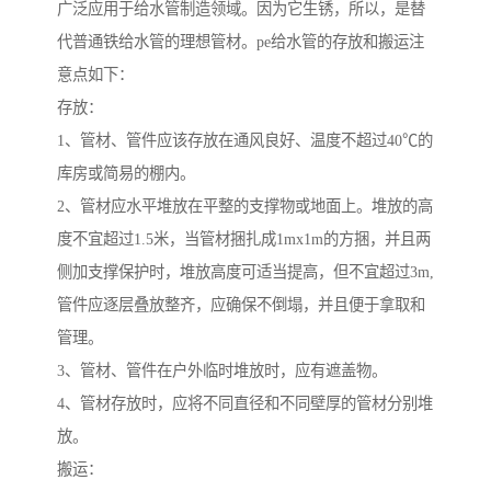
广泛应用于给水管制造领域。因为它生锈，所以，是替
代普通铁给水管的理想管材。pe给水管的存放和搬运注
意点如下：
存放：
1、管材、管件应该存放在通风良好、温度不超过40℃的
库房或简易的棚内。
2、管材应水平堆放在平整的支撑物或地面上。堆放的高
度不宜超过1.5米，当管材捆扎成1mx1m的方捆，并且两
侧加支撑保护时，堆放高度可适当提高，但不宜超过3m,
管件应逐层叠放整齐，应确保不倒塌，并且便于拿取和
管理。
3、管材、管件在户外临时堆放时，应有遮盖物。
4、管材存放时，应将不同直径和不同壁厚的管材分别堆
放。
搬运：