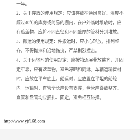
一年。
2、关于存放的使用规定：应该存放在通风良好、温度不
超过40℃的库房或简易的棚内，在户外临时堆放时，应
有遮盖物。应将不同直径和不同壁厚的管材分别堆放。
3、搬运的使用规定：件搬运时，应小心轻放，排列整
齐，不得抛摔和沿地拖曳，严禁剧烈撞击。
4、关于运输时的使用规定：应按箱逐层叠放整齐，并固
定牢靠，应有遮盖物，避免曝晒和雨淋。车辆运输管材
时，应放在平车底上，船运时，应放置在平坦的船舱
内。运输时，直管全长应设有支撑，盘管应叠放整齐。
直管和盘管均应捆扎、固定，避免相互碰撞。
http://www.yjf168.com