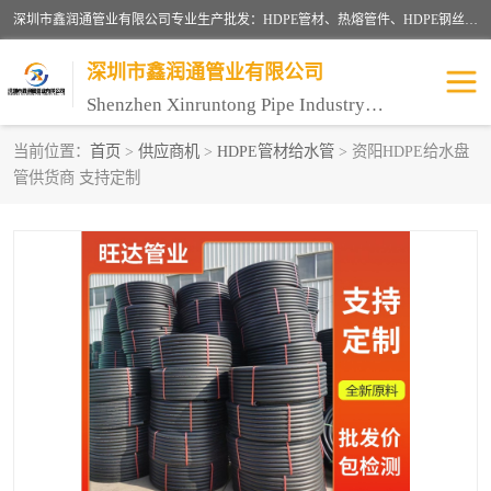
深圳市鑫润通管业有限公司专业生产批发：HDPE管材、热熔管件、HDPE钢丝骨架管、电熔管件、HDPE双壁波纹管、MPP电力管、井盖、PVC管材管件、PPR管材管件等；公司自创建以来，始终秉承“团结、务实、创新、守信”的服务宗旨，凭借专业的服务以及多年的勤奋拼搏，发展成为一家专业销售各种管材管件，绝缘电工套管及配件等系列产品的贸易公司。
深圳市鑫润通管业有限公司
Shenzhen Xinruntong Pipe Industry Co., Ltd
当前位置：
首页
>
供应商机
>
HDPE管材给水管
> 资阳HDPE给水盘
管供货商 支持定制
HDPE管材给水管
HDPE钢丝骨架管
HDPE双壁波纹管
HDPE电力通讯管
UPVC电力通讯管
MPP电力通信管
联塑PVC管
联塑PPR管
联塑PE管
联塑家装红蓝线管