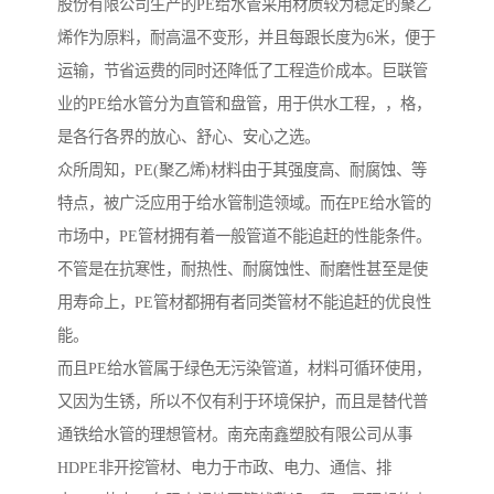
股份有限公司生产的PE给水管采用材质较为稳定的聚乙
烯作为原料，耐高温不变形，并且每跟长度为6米，便于
运输，节省运费的同时还降低了工程造价成本。巨联管
业的PE给水管分为直管和盘管，用于供水工程，，格，
是各行各界的放心、舒心、安心之选。
众所周知，PE(聚乙烯)材料由于其强度高、耐腐蚀、等
特点，被广泛应用于给水管制造领域。而在PE给水管的
市场中，PE管材拥有着一般管道不能追赶的性能条件。
不管是在抗寒性，耐热性、耐腐蚀性、耐磨性甚至是使
用寿命上，PE管材都拥有者同类管材不能追赶的优良性
能。
而且PE给水管属于绿色无污染管道，材料可循环使用，
又因为生锈，所以不仅有利于环境保护，而且是替代普
通铁给水管的理想管材。南充南鑫塑胶有限公司从事
HDPE非开挖管材、电力于市政、电力、通信、排