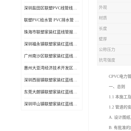
外观
深圳盐田区联塑PVC线管线槽厂商 可零售批发
材质
联塑PVC给水管 PVC排水管 PVC线管线槽
长度
珠海市联塑家装红蓝线管报价表 联塑水管供货商
壁厚
深圳福永镇联塑家装红蓝线管价格 支持送货上门
公称压力
广州南沙区联塑家装红蓝线管批发 库存充足
抗弯强度
惠州大亚湾经济技术开发区联塑PPR热水管公司
CPVC电力
深圳西丽镇联塑家装红蓝线管供货商 联塑管道供应
一、总则
东莞大朗镇联塑家装红蓝线管电话 联塑管道经销商
1.1 本施
深圳坪山镇联塑家装红蓝线管型号 来电咨询
1.2 管道
A. 设计
B. 有批