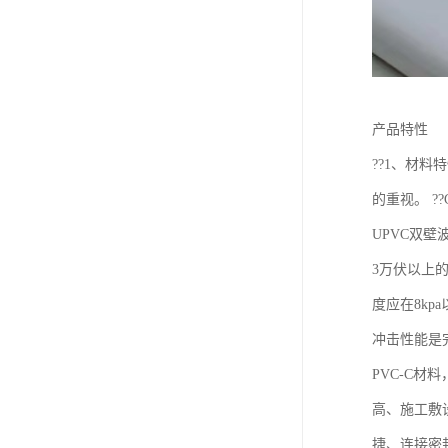
产品特性
??1、材料
的重视。 ?
UPVC双壁
3万伏以上的
度应在8kp
冲击性能是完
PVC-C材
高、施工敷
捷、连接密