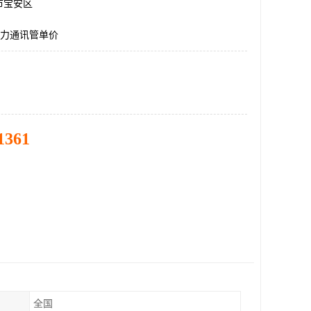
市宝安区
电力通讯管单价
1361
全国