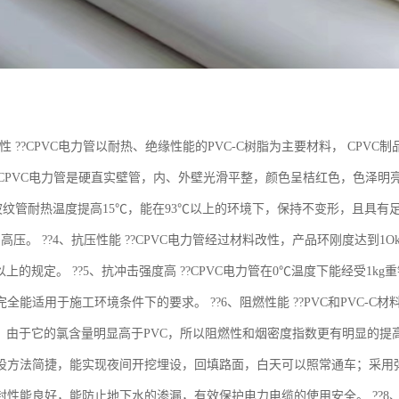
特性 ??CPVC电力管以耐热、绝缘性能的PVC-C树脂为主要材料， CP
?CPVC电力管是硬直实壁管，内、外壁光滑平整，颜色呈桔红色，色泽明亮、醒
波纹管耐热温度提高15℃，能在93℃以上的环境下，保持不变形，且具有足够的
高压。 ??4、抗压性能 ??CPVC电力管经过材料改性，产品环刚度达到
a以上的规定。 ??5、抗冲击强度高 ??CPVC电力管在0℃温度下能经受1
全能适用于施工环境条件下的要求。 ??6、阻燃性能 ??PVC和PVC-
料，由于它的氯含量明显高于PVC，所以阻燃性和烟密度指数更有明显的提高。 
设方法简捷，能实现夜间开挖埋设，回填路面，白天可以照常通车；采用
封性能良好，能防止地下水的渗漏，有效保护电力电缆的使用安全。 ??8、使