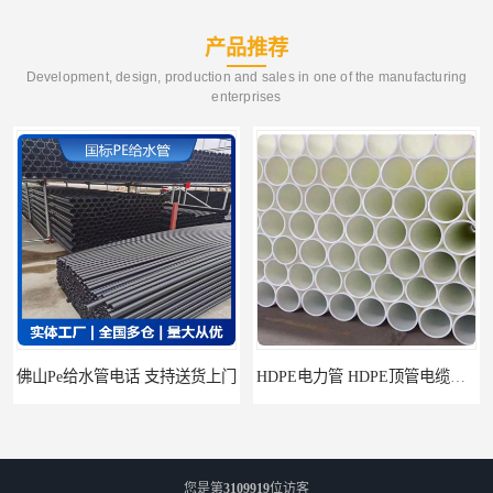
产品推荐
Development, design, production and sales in one of the manufacturing
enterprises
e给水管电话 支持送货上门
HDPE电力管 HDPE顶管电缆管保护套管
您是第
3109919
位访客