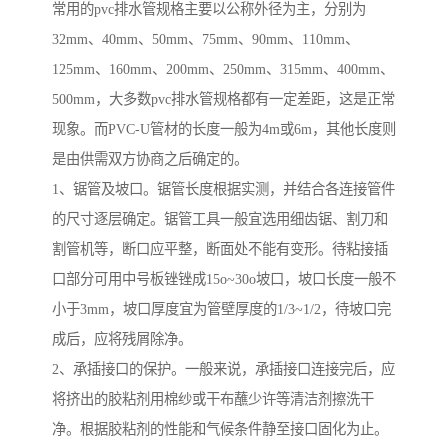
常用的pvc排水管规格主要以公称外径为主，分别为
32mm、40mm、50mm、75mm、90mm、110mm、
125mm、160mm、200mm、250mm、315mm、400mm、
500mm，大多数pvc排水管规格都有一定差距，这是正常
现象。而PVC-U管材的长度一般为4m或6m，其他长度则
是由供需双方协商之后确定的。
1、锯管及坡口。锯管长度根据实测，并结合各连接管件
的尺寸逐层确定。锯管工具一般宜选用细齿锯、割刀和
割管机等，断口应平整，断面处不能有变形。待粘接插
口部分可用中号板锉锉成15o~30o坡口，坡口长度一般不
小于3mm，坡口厚度宜为管壁厚度的1/3~1/2，待坡口完
成后，应将残屑除净。
2、承插接口的保护。一般来说，承插接口连接完后，应
将挤出的胶粘剂用棉纱或干布蘸少许等清洁剂擦洗干
净。根据胶粘剂的性能和气候条件静至接口固化为止。