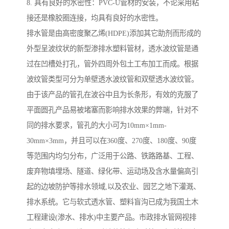
8. 具有良好的水密性：PVC-U管材的安装，不论采用粘
接还是橡胶圈连接，均具有良好的水密性。
排水管是由高密度聚乙烯(HDPE)添加其它助剂而形成的
外型呈波纹状的新型渗排水塑料管材，透水波纹管是通
过在凹槽处打孔，管外四周外包土工布加工而成。根据
波纹管类型可分为单壁透水波纹管和双壁透水波纹管。
由于该产品的管孔在波谷中且为长条形，有效的克服了
平面圆孔产品易被堵塞而影响排水效果的弊端，针对不
同的排水要求，管孔的大小可为10mm×1mm-
30mm×3mm，并且可以在360度、270度、180度、90度
等范围内均匀分布，广泛用于公路、铁路路基、工程、
废弃物填埋场、隧道、绿化带、运动场及含水量偏高引
起的边坡防护等排水领域,以及农业、园艺之地下灌溉、
排水系统。它与软式透水管、塑料盲沟已成为我国土木
工程建设(渗水、排水)中主要产品。市政排水管网视排