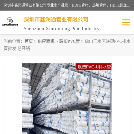
深圳市鑫润通管业有限公司专业生产批发：HDPE管材、热熔管件、HDPE钢丝骨架管、电熔管件、HDPE双壁波纹管、MPP电力管、井盖、PVC管材管件、PPR管材管件等；公司自创建以来，始终秉承“团结、务实、创新、守信”的服务宗旨，凭借专业的服务以及多年的勤奋拼搏，发展成为一家专业销售各种管材管件，绝缘电工套管及配件等系列产品的贸易公司。
深圳市鑫润通管业有限公司
Shenzhen Xinruntong Pipe Industry Co., Ltd
当前位置：
首页
>
供应商机
>
联塑PVC管
> 佛山三水区联塑PVC排水
管批发 总经销
HDPE管材给水管
HDPE钢丝骨架管
HDPE双壁波纹管
HDPE电力通讯管
UPVC电力通讯管
MPP电力通信管
联塑PVC管
联塑PPR管
联塑PE管
联塑家装红蓝线管