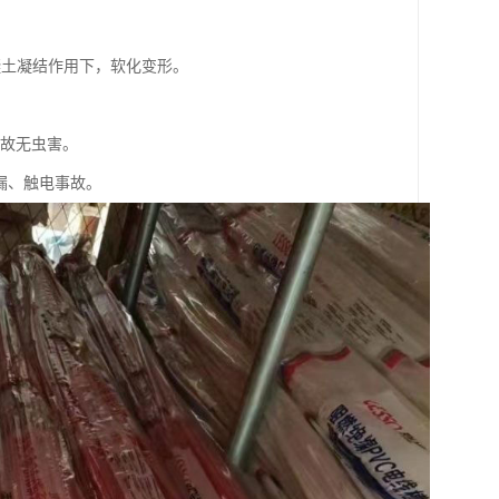
凝土凝结作用下，软化变形。
。
，故无虫害。
外漏、触电事故。