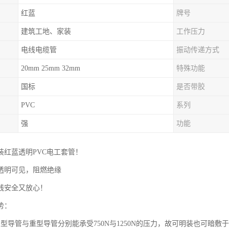
红蓝
牌号
建筑工地、家装
工作压力
电线电缆管
振动传递方式
20mm 25mm 32mm
特殊功能
国标
是否带胶
PVC
系列
强
功能
装红蓝透明PVC电工套管！
透明可见，阻燃绝缘
线安全又放心！
势：
中型导管与重型导管分别能承受750N与1250N的压力，故可明装也可暗