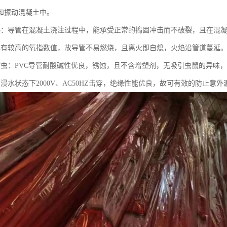
和振动混凝土中。
热：导管在混凝土浇注过程中，能承受正常的捣固冲击而不破裂，且在混
具有较高的氧指数值，故导管不易燃烧，且离火即自熄，火焰沿管道蔓延
防虫：PVC导管耐酸碱性优良，锈蚀，且不含增塑剂，无吸引虫鼠的异味
浸水状态下2000V、AC50HZ击穿，绝缘性能优良，故可有效的防止意