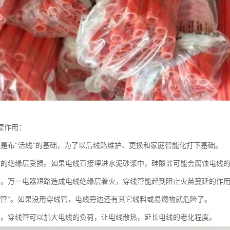
要作用：
线是布“活线”的基础，为了以后线路维护、更换和家庭智能化打下基础。
线的绝缘层受损。如果电线直接埋进水泥砂浆中，硅酸盐可能会腐蚀电线
灾。万一电器短路造成电线绝缘层着火，穿线管能起到阻止火苗蔓延的作
燃管”。如果没用穿线管，电线旁边还有其它线料或易燃物就危险了。
用。穿线管可以加大电线的负荷，让电线散热，延长电线的老化程度。