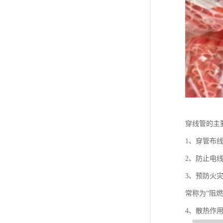
穿线管的主
1、穿管布
2、防止电
3、预防火
常称为“阻
4、散热作