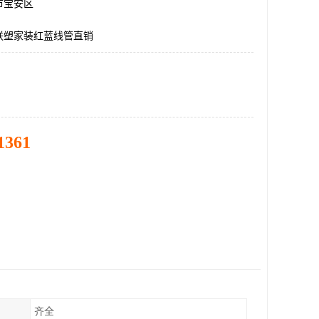
市宝安区
联塑家装红蓝线管直销
1361
齐全