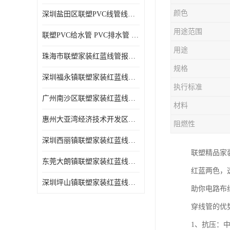
颜色
深圳盐田区联塑PVC线管线槽厂商 可零售批发
用途范围
联塑PVC给水管 PVC排水管 PVC线管线槽
用途
珠海市联塑家装红蓝线管报价表 联塑水管供货商
规格
深圳福永镇联塑家装红蓝线管价格 支持送货上门
执行标准
广州南沙区联塑家装红蓝线管批发 库存充足
材料
惠州大亚湾经济技术开发区联塑PPR热水管公司
阻燃性
深圳西丽镇联塑家装红蓝线管供货商 联塑管道供应
联塑精品家
东莞大朗镇联塑家装红蓝线管电话 联塑管道经销商
红蓝两色，
深圳坪山镇联塑家装红蓝线管型号 来电咨询
助你电路布
穿线管的优
1、抗压：