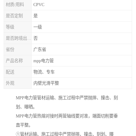
材质/用料
CPVC
是否定制
是
等级
一级
是否跨境出口专供货源
否
省份
广东省
产品名称
mpp电力管
配送
物流、专车
外观
内壁光滑平整
MPP电力管管材运输、施工过程中严禁抛摔、撞击、刻
划、曝晒。
MPP电力管热熔对接时两管轴线要对准，端面切削要垂
直平整。
①管材运输、施工过程中严禁抛摔、撞击、刻划、曝