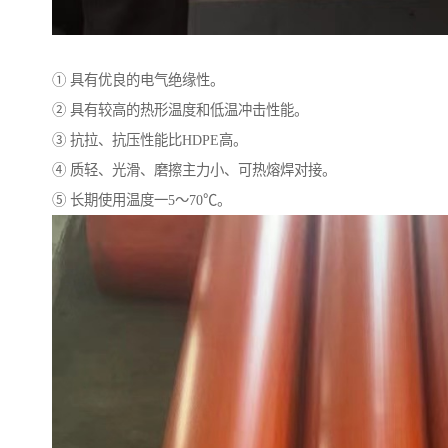
① 具有优良的电气绝缘性。
② 具有较高的热形温度和低温冲击性能。
③ 抗拉、抗压性能比HDPE高。
④ 质轻、光滑、磨擦主力小、可热熔焊对接。
⑤ 长期使用温度一5～70℃。