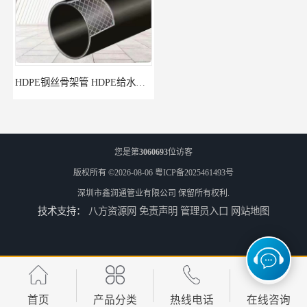
HDPE钢丝骨架管 HDPE给水管自来水管饮用水管
HDPE给水管
您是第
3060693
位访客
版权所有 ©2026-08-06
粤ICP备2025461493号
深圳市鑫润通管业有限公司
保留所有权利.
技术支持：
八方资源网
免责声明
管理员入口
网站地图
佛山Pe给水管电话 支持送货上门
HDPE电力管 HDPE顶管电缆管保护套管
首页
产品分类
热线电话
在线咨询