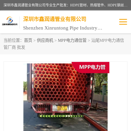
深圳市鑫润通管业有限公司专业生产批发：HDPE管材、热熔管件、HDPE钢丝骨架管、电熔管件、HDPE双壁波纹管、MPP电力管、井盖、PVC管材管件、PPR管材管件等；公司自创建以来，始终秉承“团结、务实、创新、守信”的服务宗旨，凭借专业的服务以及多年的勤奋拼搏，发展成为一家专业销售各种管材管件，绝缘电工套管及配件等系列产品的贸易公司。
深圳市鑫润通管业有限公司
Shenzhen Xinruntong Pipe Industry Co., Ltd
当前位置：
首页
>
供应商机
>
MPP电力通信管
> 汕尾MPP电力通信
管厂商 批发
HDPE管材给水管
HDPE钢丝骨架管
HDPE双壁波纹管
HDPE电力通讯管
UPVC电力通讯管
MPP电力通信管
联塑PVC管
联塑PPR管
联塑PE管
联塑家装红蓝线管