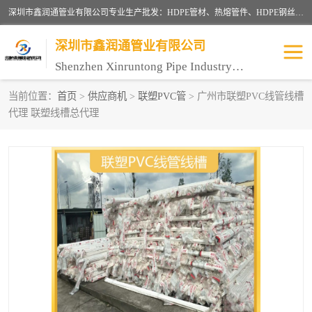
深圳市鑫润通管业有限公司专业生产批发：HDPE管材、热熔管件、HDPE钢丝骨架管、电熔管件、HDPE双壁波纹管、MPP电力管、井盖、PVC管材管件、PPR管材管件等；公司自创建以来，始终秉承“团结、务实、创新、守信”的服务宗旨，凭借专业的服务以及多年的勤奋拼搏，发展成为一家专业销售各种管材管件，绝缘电工套管及配件等系列产品的贸易公司。
深圳市鑫润通管业有限公司
Shenzhen Xinruntong Pipe Industry Co., Ltd
当前位置：
首页
>
供应商机
>
联塑PVC管
> 广州市联塑PVC线管线槽
代理 联塑线槽总代理
HDPE管材给水管
HDPE钢丝骨架管
HDPE双壁波纹管
HDPE电力通讯管
UPVC电力通讯管
MPP电力通信管
联塑PVC管
联塑PPR管
联塑PE管
联塑家装红蓝线管