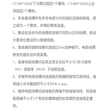
CT300*100以下与横旦固定1个螺栓，CT400*100以上必
须固定2个螺栓。
4、非金属线槽所有非导电部分均应相应连接和跨接，使
之成为一个整体，并做好整体连接。
5、敷设在竖井内的线槽和穿越不同防火区的线槽，按设
计要求位置设防火隔堵措施。
6、直线端的钢制线槽长度超过30m加伸缩节，电缆线槽
跨变形缝处设补偿装置。
7、金属电缆线槽间及其支架全长应不小于2处与接地
（PE）或接零（PEN）干线相连接。
8、非镀锌电缆线槽间连接板的两端跨接铜芯接地线，接
地线小允许截面积不小于BVR-4 mm。
9、镀锌电缆线槽间连接板的两端不跨接接地线，但连接
板两端不小于2个有防松螺帽或防松垫圈的连接固定螺
栓。