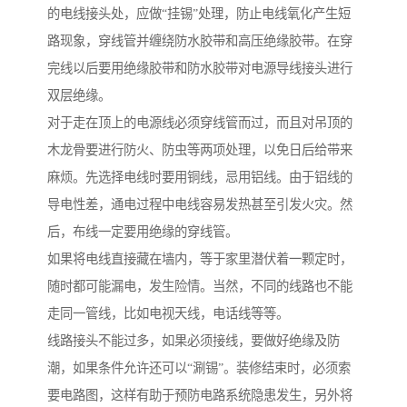
的电线接头处，应做“挂锡”处理，防止电线氧化产生短
路现象，穿线管并缠绕防水胶带和高压绝缘胶带。在穿
完线以后要用绝缘胶带和防水胶带对电源导线接头进行
双层绝缘。
对于走在顶上的电源线必须穿线管而过，而且对吊顶的
木龙骨要进行防火、防虫等两项处理，以免日后给带来
麻烦。先选择电线时要用铜线，忌用铝线。由于铝线的
导电性差，通电过程中电线容易发热甚至引发火灾。然
后，布线一定要用绝缘的穿线管。
如果将电线直接藏在墙内，等于家里潜伏着一颗定时，
随时都可能漏电，发生险情。当然，不同的线路也不能
走同一管线，比如电视天线，电话线等等。
线路接头不能过多，如果必须接线，要做好绝缘及防
潮，如果条件允许还可以“涮锡”。装修结束时，必须索
要电路图，这样有助于预防电路系统隐患发生，另外将