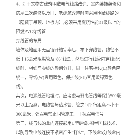
4、对于文物古建筑明敷电气线路改造、室内装饰装修和
房屋二次装修以及旧、老建筑改造时需采用明敷线路的
（隐藏于吊顶、地板内）,必须采用燃烧性能B1级以上的
阻燃PVC穿线管.
穿线管的布局
墙体及地面用无齿锯开槽完毕后，布下穿线管，线径不
低于16毫米阻燃管及“86”线盒，然后进行线管内穿线(配
线时，相线与零线的颜别分开，同一住宅相线(L)颜色应
统一，零线(W)宜用蓝色，保护线(PE)宜用黄绿双色
线)。
其次，电源线管暗埋时，应考虑与弱电管线等保持500毫
米以上距离，电线管与热水管、管之间平行距离不小于
300毫米，强弱电禁止同管施工，干扰弱电信号。
第三，线与线的盒内连接彩用U型缠绕6圈半国标技术，
以防导致电线连接不紧密产生“打火”。下线盒5分线盒内