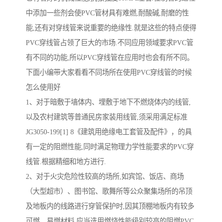
中添加一些剂会使PVC管材具有难燃,耐酸碱,耐磨的性
能,还有对穿线管来说重要的绝缘性.就是这些的特点使得
PVC穿线管占领了巨大的市场.不同应用领域要求PVC管
有不同的功能,所以PVC穿线管在应用时也会有所不同。
下面小编带大家看看不同场所在使用PVC穿线管的时候
怎么使用好
1、对于暗敷于墙体内、埋敷于地下不燃烧体内的线管,
以及农村建筑等普通民房家装用线管,须采用满足标准
JG3050-199[1] 8《建筑用绝缘电工套管及配件》，的具
有一定的阻燃性能,同时满足物理力学性能要求的PVC穿
线管.根据精细和地方进行.
2、对于火灾危险性较高的场所,如宾馆、饭店、商场
（大型超市）、图书馆、歌舞所等公众聚集场所的吊顶
及地板内的线路进行穿管保护时,因其顶棚地板内有较多
可燃、易燃材料,应当选用燃烧性能级别较高的阻燃PVC