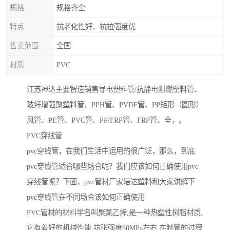
规格
规格齐全
特点
抗老化性好、抗拉强度优
售卖范围
全国
材质
PVC
江苏神达主要智造销售导电塑料管/抗静电阻燃塑料管、
玻纤增强聚塑料管、PPH管、PVDF管、PP矩形（圆形）
风管、PE管、PVC管、PP/FRP管、FRP管、全，。
PVC穿线管
pvc穿线管，在我们生活中运用的很广泛，那么，到底
pvc穿线管适合哪些场合呢？我们应该如何正确使用pvc
穿线管呢？下面，pvc管材厂家培达塑料和大家讲解下
pvc穿线管在不同场合该如何正确使用
PVC管材的材料学名叫聚氯乙烯,是一种热塑性树脂材质,
它有着好的机械性能,抗张强度60MPa左右.在制管的过程