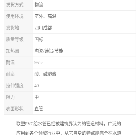
发货方式
物流
使用环境
室外、高温
发货地
四川成都
质量等级
国标
加热圈
陶瓷/铸铝/节能
耐温
95°c
耐腐
酸、碱溶液
拉伸强度
40
阻力
中
表面形状
直管
联塑PVC给水管已经被建筑界认为的管道材料，广泛的
应用到各个领域行业中，从它自身的特点能完全在水道