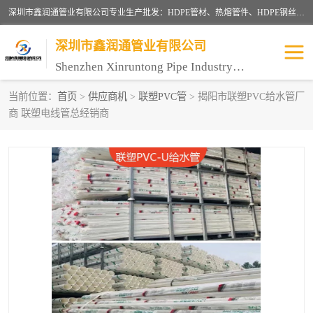
深圳市鑫润通管业有限公司专业生产批发：HDPE管材、热熔管件、HDPE钢丝骨架管、电熔管件、HDPE双壁波纹管、MPP电力管、井盖、PVC管材管件、PPR管材管件等；公司自创建以来，始终秉承“团结、务实、创新、守信”的服务宗旨，凭借专业的服务以及多年的勤奋拼搏，发展成为一家专业销售各种管材管件，绝缘电工套管及配件等系列产品的贸易公司。
深圳市鑫润通管业有限公司
Shenzhen Xinruntong Pipe Industry Co., Ltd
当前位置：
首页
>
供应商机
>
联塑PVC管
> 揭阳市联塑PVC给水管厂
商 联塑电线管总经销商
HDPE管材给水管
HDPE钢丝骨架管
HDPE双壁波纹管
HDPE电力通讯管
UPVC电力通讯管
MPP电力通信管
联塑PVC管
联塑PPR管
联塑PE管
联塑家装红蓝线管