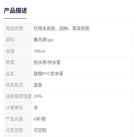
产品描述
用途范围
饮用水系统，园林、管道系统
原料
聚丙烯/ppr
长度
100cm
种类
给水用/供水管
品名
联塑PVC给水管
结构形式
直管
连续使用湿度
29％
计量单位
米
产品长度
4米/根
可否定制
可定制