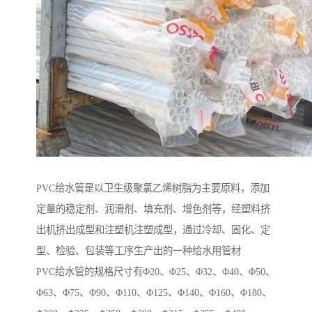
PVC给水管是以卫生级聚氯乙烯树脂为主要原料，添加
定量的稳定剂、润滑剂、填充剂、增色剂等，经塑料挤
出机挤出成型和注塑机注塑成型，通过冷却、固化、定
型、检验、包装等工序生产出的一种给水用管材
PVC给水管的规格尺寸有Φ20、Φ25、Φ32、Φ40、Φ50、
Φ63、Φ75、Φ90、Φ110、Φ125、Φ140、Φ160、Φ180、