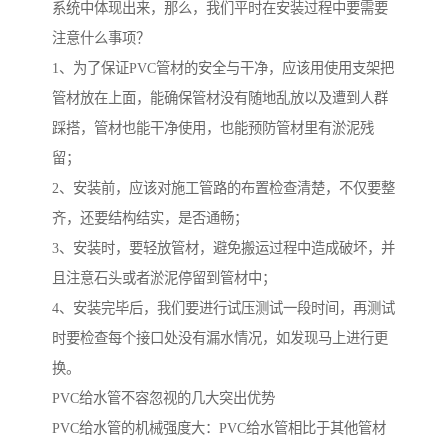
系统中体现出来，那么，我们平时在安装过程中要需要
注意什么事项？
1、为了保证PVC管材的安全与干净，应该用使用支架把
管材放在上面，能确保管材没有随地乱放以及遭到人群
踩搭，管材也能干净使用，也能预防管材里有淤泥残
留；
2、安装前，应该对施工管路的布置检查清楚，不仅要整
齐，还要结构结实，是否通畅；
3、安装时，要轻放管材，避免搬运过程中造成破坏，并
且注意石头或者淤泥停留到管材中；
4、安装完毕后，我们要进行试压测试一段时间，再测试
时要检查每个接口处没有漏水情况，如发现马上进行更
换。
PVC给水管不容忽视的几大突出优势
PVC给水管的机械强度大：PVC给水管相比于其他管材