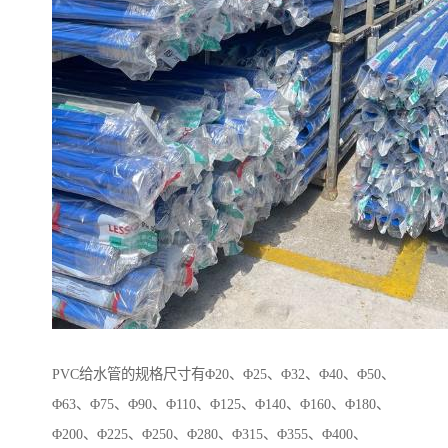
PVC给水管的规格尺寸有Φ20、Φ25、Φ32、Φ40、Φ50、
Φ63、Φ75、Φ90、Φ110、Φ125、Φ140、Φ160、Φ180、
Φ200、Φ225、Φ250、Φ280、Φ315、Φ355、Φ400、