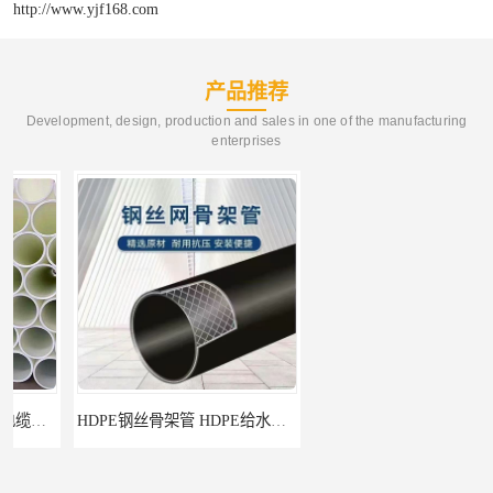
http://www.yjf168.com
产品推荐
Development, design, production and sales in one of the manufacturing
enterprises
HDPE钢丝骨架管 HDPE给水管自来水管饮用水管
HDPE给水管