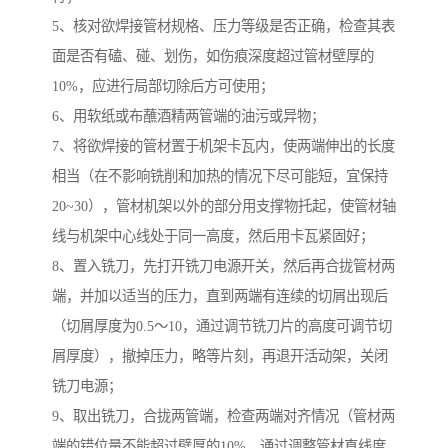
5、核对欲焊接管材规格、压力等级是否正确，检查其表
面是否有磕、碰、划伤，如伤痕深度超过管材壁厚的
10%，应进行局部切除后方可使用；
6、用软纸或布蘸酒精两管端的油污或异物；
7、将欲焊接的管材置于机架卡瓦内，使两端伸出的长度
相当（在不影响铣削和加热的情况下尽可能短，宜保持
20~30），管材机架以外的部分用支撑物托起，使管材轴
线与机架中心线处于同一高度，然后用卡瓦紧固好；
8、置入铣刀，先打开铣刀电源开关，然后再合拢管材两
端，并加以适当的压力，直到两端有连续的切屑出现后
（切屑厚度为0.5～10，通过调节铣刀片的高度可调节切
屑厚度），撤掉压力，略等片刻，再退开活动架，关闭
铣刀电源；
9、取出铣刀，合拢两管端，检查两端对齐情况（管材两
端的错位量不能超过壁厚的10%，通过调整管材直线度