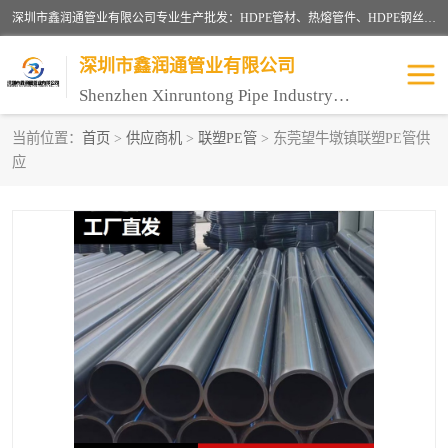
深圳市鑫润通管业有限公司专业生产批发：HDPE管材、热熔管件、HDPE钢丝骨架管、电熔管件、HDPE双壁波纹管、MPP电力管、井盖、PVC管材管件、PPR管材管件等；公司自创建以来，始终秉承“团结、务实、创新、守信”的服务宗旨，凭借专业的服务以及多年的勤奋拼搏，发展成为一家专业销售各种管材管件，绝缘电工套管及配件等系列产品的贸易公司。
深圳市鑫润通管业有限公司
Shenzhen Xinruntong Pipe Industry Co., Ltd
当前位置：
首页
>
供应商机
>
联塑PE管
> 东莞望牛墩镇联塑PE管供
应
HDPE管材给水管
HDPE钢丝骨架管
HDPE双壁波纹管
HDPE电力通讯管
UPVC电力通讯管
MPP电力通信管
联塑PVC管
联塑PPR管
联塑PE管
联塑家装红蓝线管