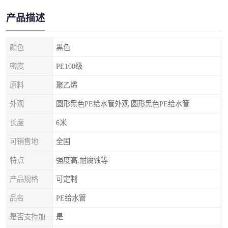
产品描述
颜色
黑色
密度
PE100级
原料
聚乙烯
外观
圆形黑色PE给水管外观 圆形黑色PE给水管
长度
6米
可销售地
全国
特点
强度高,耐腐蚀等
产品规格
可定制
品名
PE给水管
是否支持加工定制
是