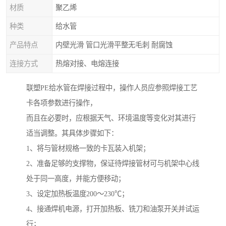
材质
聚乙烯
种类
给水管
产品特点
内壁光滑 管口光滑平整无毛刺 耐腐蚀
连接方式
热熔对接、电熔连接
联塑PE给水管在焊接过程中，操作人员应参照焊接工艺
卡各项参数进行操作，
而且在必要时，应根据天气、环境温度等变化对其进行
适当调整。其具体步骤如下：
1、将与管材规格一致的卡瓦装入机架；
2、准备足够的支撑物，保证待焊接管材可与机架中心线
处于同一高度，并能方便移动；
3、设定加热板温度200～230℃；
4、接通焊机电源，打开加热板、铣刀和油泵开关并试运
行；