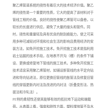
聚乙烯管道系统的挠性有着巨大的技术经济价值。聚乙
烯的挠性是一个重要的性质，它大的提高了该材料对于
管线工程的价值。良好的挠性使聚乙烯管可以盘卷，以
较长的长度进行供应，避免了大量的接头和管件。同
时，挠性和重量轻及具有优良的耐刮痕能力，使之可采
用多种可减轻对环境和社会生活的影响且费用经济的安
装方法，如免开挖施工技术。免开挖施工技术是指利用
岩土钻掘的技术手段，在地表不开沟（槽）的条件下铺
设、更换或修复地下管线的施工技术。多种免开挖施工
技术适宜采用聚乙烯管材，如铺设新管线的水平定向钻
进和导向钻进法，原位更换旧管线的胀管法及修复旧管
线的穿插更新内衬法及改进的内衬法（折叠变形法、热
拔法和冷轧法）。
PE特的柔韧性还使其能够有效的抵抗地下运动和端载
荷。从表面上看，强度和刚性方面，塑料埋地管不及水