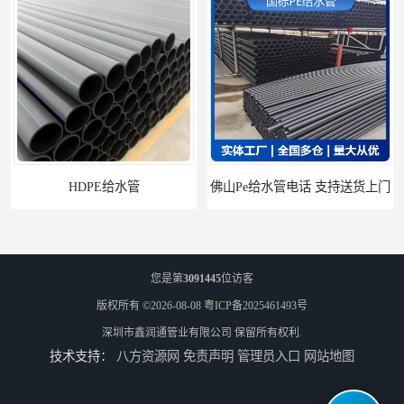
佛山Pe给水管电话 支持送货上门
HDPE电力管 HDPE顶管电缆管保护套管
您是第
3091445
位访客
版权所有 ©2026-08-08
粤ICP备2025461493号
深圳市鑫润通管业有限公司
保留所有权利.
技术支持：
八方资源网
免责声明
管理员入口
网站地图