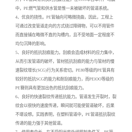
中，PE燃气管和供水管是惟一未被破坏的管道系统。
4、优良的挠性。PE管轴向可略微挠曲，因此，工程上
可通过改变管道走向的方式绕过障碍物，可以不用管件
而直接铺在略微不直的沟槽内，且不受地面一定程度不
均匀沉降的影响。
5、良好的抵抗刮痕能力。刮痕会造成材料的应力集中，
从而引发管道的破坏，管材抵抗刮痕的能力与管材的慢
速裂纹增长(SCG)行为关系密切。PE80等级的PE管具有
较好的抵抗SCG的能力和耐刮痕能力，而PElOO等级的
PE簪则具有更加出色的抵抗刮痕能力。
6、良好的快速裂纹传递抵抗能力。管道发生开裂时，裂
纹会以很快的速度传递，瞬间就可能使管道破坏，后果
不堪设想。实践表明，在塑料管道中，PE管道抵抗裂纹
传递的能力强于其他管道。