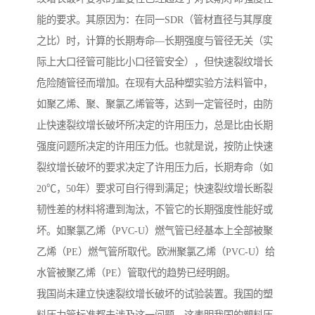
能的要求。其原因为：在同一SDR（管材直径与其厚度
之比）时，计算的长期寿命—长期强度与管径无关（实
际上大口径管可能比小口径管安全），但快速裂纹增长
危险随管径而增加。在现有大品种塑实验方法料管中，
如聚乙烯、聚、聚氯乙烯管等，达到一定管径时，由防
止快速裂纹增长破坏所决定的许用压力，总是比由长期
强度问题所决定的许用压力低。也就是说，按防止快速
裂纹增长破坏的要求决定了许用压力后，长期寿命（如
20℃，50年）要求可自行得到满足；快速裂纹增长断裂
韧性差的材料将遭到淘汰，不管它的长期强度性能好或
坏。如聚氯乙烯（PVC-U）燃气管已经基本上全部被聚
乙烯（PE）燃气管所取代。欧洲聚氯乙烯（PVC-U）给
水管被聚乙烯（PE）管取代的趋势已经明朗。
我国尚未建立快速裂纹增长破坏的试验装置。我国的塑