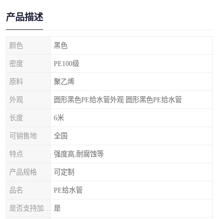
产品描述
颜色
黑色
密度
PE100级
原料
聚乙烯
外观
圆形黑色PE给水管外观 圆形黑色PE给水管
长度
6米
可销售地
全国
特点
强度高,耐腐蚀等
产品规格
可定制
品名
PE给水管
是否支持加工定制
是