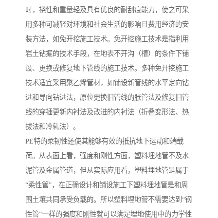
时，挠性和重量轻及具有优良的耐刮痕能力，使之可采
用多种可减轻对环境和社会生活的影响且费用经济的安
装方法，如免开挖施工技术。免开挖施工技术是指利用
岩土钻掘的技术手段，在地表不开沟（槽）的条件下铺
设、更换或修复地下管线的施工技术。多种免开挖施工
技术适宜采用聚乙烯管材，如铺设新管线的水平定向钻
进和导向钻进法，原位更换旧管线的胀管法及修复旧管
线的穿插更新内衬法及改进的内衬法（折叠变形法、热
拔法和冷轧法）。
PE特的柔韧性还使其能够有效的抵抗地下运动和端载
荷。从表面上看，强度和刚性方面，塑料埋地管不及水
泥管及金属管道，但从实际应用看，塑料埋地管是属于
“柔性管”，在正确设计和铺设施工下塑料埋地管是和周
围土壤共同承受负载的。所以塑料埋地管不需要达到“钢
性管”一样的强度和刚性就可以满足埋地使用中的力学性