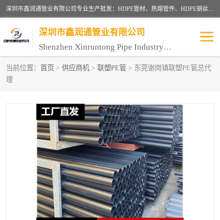
深圳市鑫润通管业有限公司专业生产批发：HDPE管材、热熔管件、HDPE钢丝骨架管、电熔管件、HDPE双壁波纹管、MPP电力管、井盖、PVC管材管件、PPR管材管件等；公司自创建以来，始终秉承“团结、务实、创新、守信”的服务宗旨，凭借专业的服务以及多年的勤奋拼搏，发展成为一家专业销售各种管材管件，绝缘电工套管及配件等系列产品的贸易公司。
深圳市鑫润通管业有限公司
Shenzhen Xinruntong Pipe Industry Co., Ltd
当前位置：
首页
>
供应商机
>
联塑PE管
> 东莞谢岗镇联塑PE管总代
理
HDPE管材给水管
HDPE钢丝骨架管
HDPE双壁波纹管
HDPE电力通讯管
UPVC电力通讯管
MPP电力通信管
联塑PVC管
联塑PPR管
联塑PE管
联塑家装红蓝线管