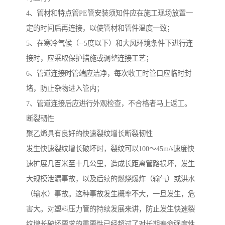
4、管材和特点管PE管安装须知件应在施工现场放置一
定的时间后再连接，以使管材和管件温度一致；
5、在寒冷气候（--5度以下）和大风环境条件下进行连
接时，应采取保护措施或调整连接工艺；
6、管道连接时管端应洁净，每次收工时管口应临时封
堵，防止杂物进入管内；
7、管道连接后应进行外观检查，不合格者马上返工。
断裂韧性
聚乙烯具有良好的快速裂纹增长断裂韧性
发生快速裂纹增长破坏时，裂纹可以100～45m/s速度快
速扩展几百米至十几公里，造成长距离管路损坏，发生
大规模泄漏事故，以及后续的燃烧爆炸（输气）或洪水
（输水）事故。这种事故发生概率不大，一旦发生，危
害大。对塑料压力管的持续发展来讲，防止发生快速裂
纹增长破坏要求的重要性已经超过了对长期寿命强度性