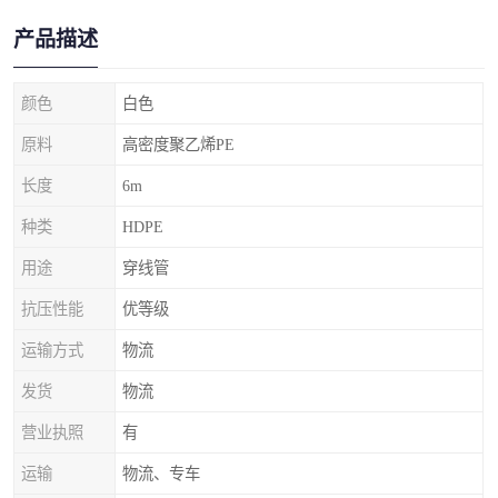
产品描述
颜色
白色
原料
高密度聚乙烯PE
长度
6m
种类
HDPE
用途
穿线管
抗压性能
优等级
运输方式
物流
发货
物流
营业执照
有
运输
物流、专车