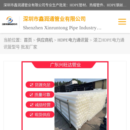
深圳市鑫润通管业有限公司专业生产批发：HDPE管材、热熔管件、HDPE钢丝骨架管、电熔管件、HDPE双壁波纹管、MPP电力管、井盖、PVC管材管件、PPR管材管件等；公司自创建以来，始终秉承“团结、务实、创新、守信”的服务宗旨，凭借专业的服务以及多年的勤奋拼搏，发展成为一家专业销售各种管材管件，绝缘电工套管及配件等系列产品的贸易公司。
深圳市鑫润通管业有限公司
Shenzhen Xinruntong Pipe Industry Co., Ltd
当前位置：
首页
>
供应商机
>
HDPE电力通讯管
> 湛江HDPE电力通
讯管型号 批发厂家
HDPE管材给水管
HDPE钢丝骨架管
HDPE双壁波纹管
HDPE电力通讯管
UPVC电力通讯管
MPP电力通信管
联塑PVC管
联塑PPR管
联塑PE管
联塑家装红蓝线管