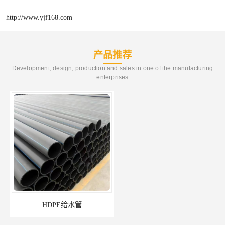
http://www.yjf168.com
产品推荐
Development, design, production and sales in one of the manufacturing
enterprises
HDPE给水管
佛山Pe给水管电话 支持送货上门