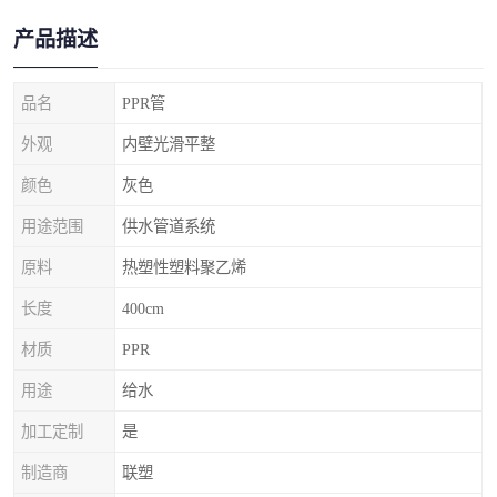
产品描述
品名
PPR管
外观
内壁光滑平整
颜色
灰色
用途范围
供水管道系统
原料
热塑性塑料聚乙烯
长度
400cm
材质
PPR
用途
给水
加工定制
是
制造商
联塑