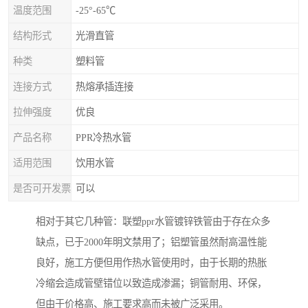
温度范围
-25°-65℃
结构形式
光滑直管
种类
塑料管
连接方式
热熔承插连接
拉伸强度
优良
产品名称
PPR冷热水管
适用范围
饮用水管
是否可开发票
可以
相对于其它几种管：联塑ppr水管镀锌铁管由于存在众多
缺点，已于2000年明文禁用了；铝塑管虽然耐高温性能
良好，施工方便但用作热水管使用时，由于长期的热胀
冷缩会造成管壁错位以致造成渗漏；铜管耐用、环保，
但由于价格高、施工要求高而未被广泛采用。