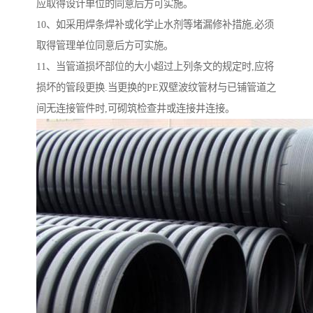
应取得设计单位的同意后方可实施。
10、如采用焊条焊补或化学止水剂等堵漏修补措施,必须
取得管理单位同意后方可实施。
11、当管道损坏部位的大小超过上列条文的规定时,应将
损坏的管段更换.当更换的PE双壁波纹管材与已铺管道之
间无连接管件时,可砌筑检查井或连接井连接。