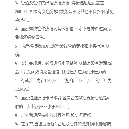
3、管道及管件的热熔连接连接. 焊接温度应设置在
260±10. 如果有变色分解,燃烧,烟雾或其他不良影响,请更
换焊机。
4、虽然螺纹管件连接到其他部位,一定不要拧得过紧,以
免损坏螺纹管件。
5、请严格按照HDPE双壁波纹管的安排和业务标准,以
确。
6、安装完成后，必须进行水压试验,以确定没有泄漏,然
后可以关闭或填充管通道. 试验压力应为设计压力的
1.. 的试验压力在10kg/cm2（兆帕）-15 kg/cm2的（压力
1.5MPa）。
7、虽然过渡连接带热水器,金属管或软管连接管道是可
取的，其长度应不小于300mm。
8、户外管道应被视为具有隔热,和防冻措施。
9、在冬季,当温度接近5,管道及管件的意外损坏,能够防