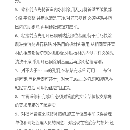
形。
5、修补前应先将管道内水排除,用刮刀将管壁面破损部
分剔平修整,并用水清洗干净.对异形壁管,必须将贴补范
围内的肋剔除,再用砂纸或锉刀磨平。
6、粘接前应先用环已酮刷粘接部位基面,待干后尽快涂
刷粘接溶剂进行粘贴.外贴用的板材宜采用,从相同管径管
材的相应部位切割的弧形板.外贴板材的内侧同样必须先
清洗干净,采用环已酮涂刷基面后再涂刷粘接溶剂。
7、对不大于20mm的孔洞,在粘贴完成后,可用土工布包
缠固定,固化后即可还土；对大于20mm的孔洞和裂缝,在
粘贴完成后,可用铅丝包扎固定。
8、在管道修补完成后,必须对管底的挖空部位按支承角
的要求用粗砂回填密实。
9、对损坏管道采取修补措施,施工单位应事前取得管理
单位和现场监理人员的同意；对出现在管底部的损坏,还