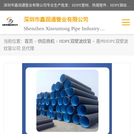
深圳市鑫润通管业有限公司专业生产批发：HDPE管材、热熔管件、HDPE钢丝骨架管、电熔管件、HDPE双壁波纹管、MPP电力管、井盖、PVC管材管件、PPR管材管件等；公司自创建以来，始终秉承“团结、务实、创新、守信”的服务宗旨，凭借专业的服务以及多年的勤奋拼搏，发展成为一家专业销售各种管材管件，绝缘电工套管及配件等系列产品的贸易公司。
深圳市鑫润通管业有限公司
Shenzhen Xinruntong Pipe Industry Co., Ltd
当前位置：
首页
>
供应商机
>
HDPE双壁波纹管
> 惠州HDPE双壁波
纹管公司 总代理
HDPE管材给水管
HDPE钢丝骨架管
HDPE双壁波纹管
HDPE电力通讯管
UPVC电力通讯管
MPP电力通信管
联塑PVC管
联塑PPR管
联塑PE管
联塑家装红蓝线管