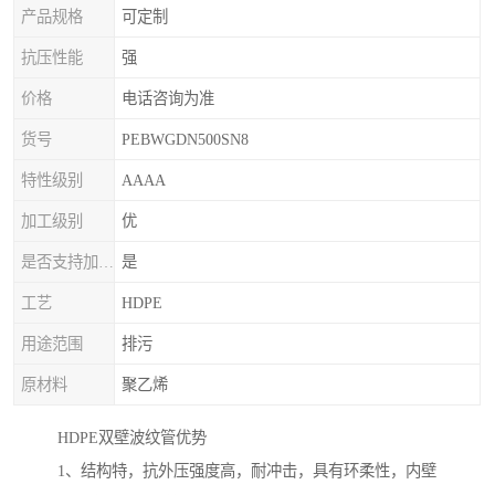
产品规格
可定制
抗压性能
强
价格
电话咨询为准
货号
PEBWGDN500SN8
特性级别
AAAA
加工级别
优
是否支持加印LOGO
是
工艺
HDPE
用途范围
排污
原材料
聚乙烯
HDPE双壁波纹管优势
1、结构特，抗外压强度高，耐冲击，具有环柔性，内壁