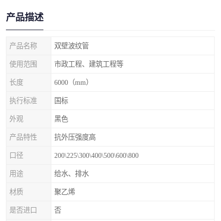
产品描述
产品名称
双壁波纹管
使用范围
市政工程、建筑工程等
长度
6000（mm）
执行标准
国标
外观
黑色
产品特性
抗外压强度高
口径
200\225\300\400\500\600\800
用途
给水、排水
材质
聚乙烯
是否进口
否