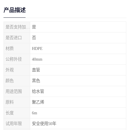
产品描述
是否支持加工定制
是
是否进口
否
材质
HDPE
公称外径
40mm
外观
直管
颜色
黑色
用途范围
给水管
原料
聚乙烯
长度
6m
试用年限
安全使用50年