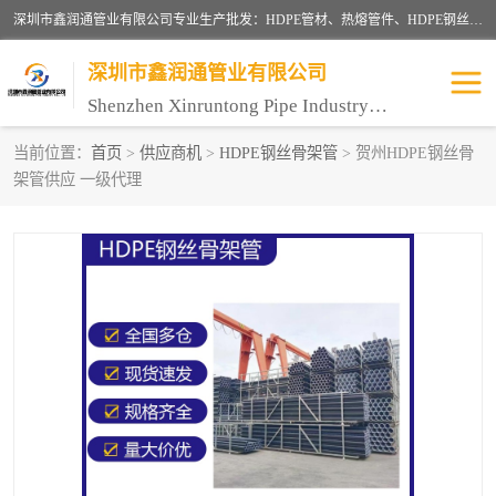
深圳市鑫润通管业有限公司专业生产批发：HDPE管材、热熔管件、HDPE钢丝骨架管、电熔管件、HDPE双壁波纹管、MPP电力管、井盖、PVC管材管件、PPR管材管件等；公司自创建以来，始终秉承“团结、务实、创新、守信”的服务宗旨，凭借专业的服务以及多年的勤奋拼搏，发展成为一家专业销售各种管材管件，绝缘电工套管及配件等系列产品的贸易公司。
深圳市鑫润通管业有限公司
Shenzhen Xinruntong Pipe Industry Co., Ltd
当前位置：
首页
>
供应商机
>
HDPE钢丝骨架管
> 贺州HDPE钢丝骨
架管供应 一级代理
HDPE管材给水管
HDPE钢丝骨架管
HDPE双壁波纹管
HDPE电力通讯管
UPVC电力通讯管
MPP电力通信管
联塑PVC管
联塑PPR管
联塑PE管
联塑家装红蓝线管