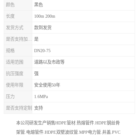
颜色
黑色
长度
100m 200m
发货方式
款到发货
是否支持加工定制
是
规格
DN20-75
适用范围
道路以及市政等
抗压强度
强
使用年限
安全使用50年
压力
1.6MPa
是否支持定制
支持
本公司研发生产销售HDPE管材.热熔管件.HDPE钢丝骨
架管.电熔管件.HDPE双壁波纹管.MPP电力管.井盖.PVC