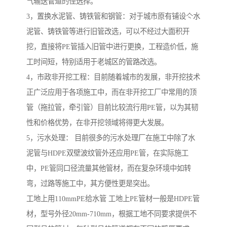
气输送管道的佳选择。
3，置换水泥管、铸铁管和钢管：对于城市原有铺设亽水
泥管、铸铁管等进行旧管改选，可以不经过大面积开
挖，直接将PE管插入旧管中进行更换，工程造价低，施
工时间短，特别适用于老城区的管路改选。
4，市政非开挖工程：目前随着城市的发展，非开挖技术
正广泛应用于各项施工中，而在非开挖工厂中常用的顶
管（拖拉管，牵引管）目前比较流行用PE管，以为其韧
性和价格优势，在非开挖领域将得更大发展。
5，污水处理： 目前很多的污水处理厂在施工中除了水
泥管与HDPE双壁波纹管外还应用PE管，在实际施工
中，PE管同口径流量其他管材，而在复杂环境中如转
弯，过路等施工中，其方便性更是突出。
工地上用110mmPE给水管 工地上PE管材一般是HDPE管
材，型号外径20mm-710mm，根据工地不同要求提供不