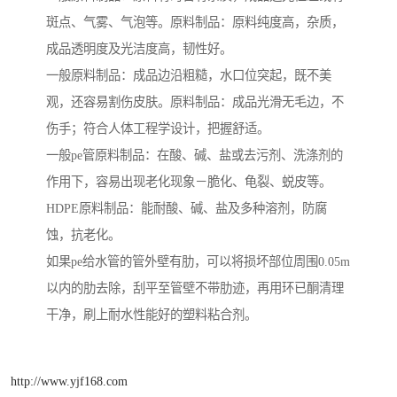
斑点、气雾、气泡等。原料制品：原料纯度高，杂质，
成品透明度及光洁度高，韧性好。
一般原料制品：成品边沿粗糙，水口位突起，既不美
观，还容易割伤皮肤。原料制品：成品光滑无毛边，不
伤手；符合人体工程学设计，把握舒适。
一般pe管原料制品：在酸、碱、盐或去污剂、洗涤剂的
作用下，容易出现老化现象－脆化、龟裂、蜕皮等。
HDPE原料制品：能耐酸、碱、盐及多种溶剂，防腐
蚀，抗老化。
如果pe给水管的管外壁有肋，可以将损坏部位周围0.05m
以内的肋去除，刮平至管壁不带肋迹，再用环已酮清理
干净，刷上耐水性能好的塑料粘合剂。
http://www.yjf168.com