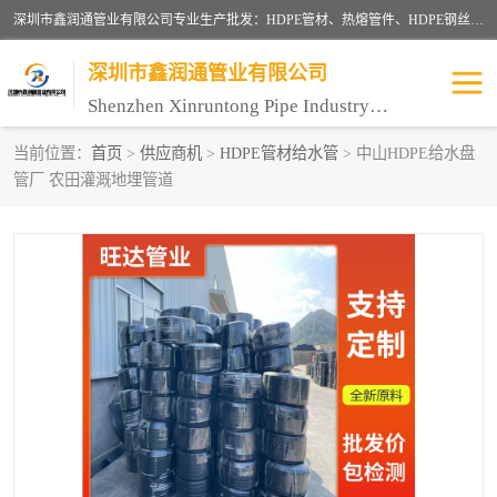
深圳市鑫润通管业有限公司专业生产批发：HDPE管材、热熔管件、HDPE钢丝骨架管、电熔管件、HDPE双壁波纹管、MPP电力管、井盖、PVC管材管件、PPR管材管件等；公司自创建以来，始终秉承“团结、务实、创新、守信”的服务宗旨，凭借专业的服务以及多年的勤奋拼搏，发展成为一家专业销售各种管材管件，绝缘电工套管及配件等系列产品的贸易公司。
深圳市鑫润通管业有限公司
Shenzhen Xinruntong Pipe Industry Co., Ltd
当前位置：
首页
>
供应商机
>
HDPE管材给水管
> 中山HDPE给水盘
管厂 农田灌溉地埋管道
HDPE管材给水管
HDPE钢丝骨架管
HDPE双壁波纹管
HDPE电力通讯管
UPVC电力通讯管
MPP电力通信管
联塑PVC管
联塑PPR管
联塑PE管
联塑家装红蓝线管