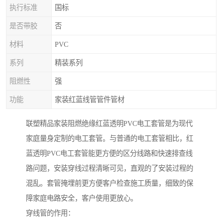
执行标准
国标
是否带胶
否
材料
PVC
系列
精装系列
阻燃性
强
功能
家装红蓝线管管件管材
联塑精品家装阻燃绝缘红蓝透明PVC电工套管是为现代
家庭量身定制的电工套管。与普通的电工套管相比，红
蓝透明PVC电工套管能更方便的区分线路和快速排查线
路问题，安装穿线过程清晰可见，直观的了安装过程的
混乱。套管掩埋前更方便客户检查施工质量，细致的保
障家庭电路安全，客户使用更放心。
穿线管的作用：