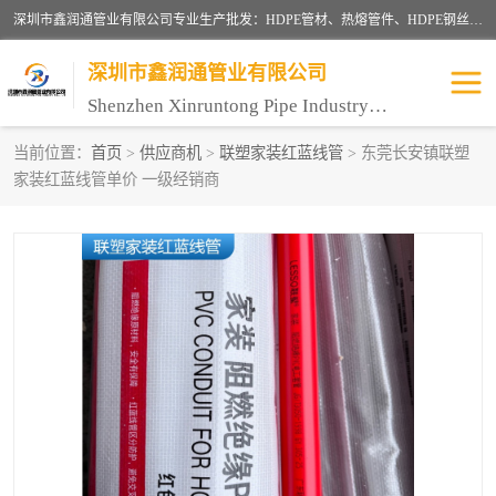
深圳市鑫润通管业有限公司专业生产批发：HDPE管材、热熔管件、HDPE钢丝骨架管、电熔管件、HDPE双壁波纹管、MPP电力管、井盖、PVC管材管件、PPR管材管件等；公司自创建以来，始终秉承“团结、务实、创新、守信”的服务宗旨，凭借专业的服务以及多年的勤奋拼搏，发展成为一家专业销售各种管材管件，绝缘电工套管及配件等系列产品的贸易公司。
深圳市鑫润通管业有限公司
Shenzhen Xinruntong Pipe Industry Co., Ltd
当前位置：
首页
>
供应商机
>
联塑家装红蓝线管
> 东莞长安镇联塑
家装红蓝线管单价 一级经销商
HDPE管材给水管
HDPE钢丝骨架管
HDPE双壁波纹管
HDPE电力通讯管
UPVC电力通讯管
MPP电力通信管
联塑PVC管
联塑PPR管
联塑PE管
联塑家装红蓝线管