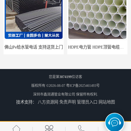
HDPE电力管 HDPE顶管电缆管保护套管
HDPE钢丝骨架管 HDPE给水管自来水管饮用水管
您是第
3074199
位访客
版权所有 ©2026-08-07
粤ICP备2025461493号
深圳市鑫润通管业有限公司
保留所有权利.
技术支持：
八方资源网
免责声明
管理员入口
网站地图
HDPE给水管
佛山Pe给水管电话 支持送货上门