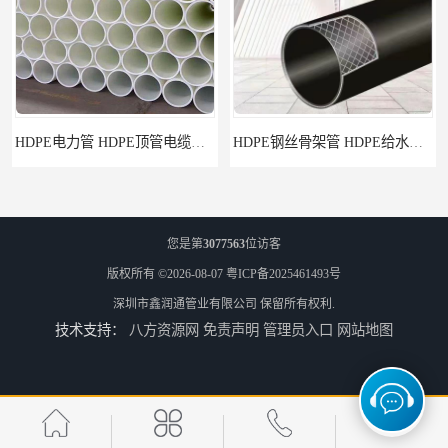
HDPE电力管 HDPE顶管电缆管保护套管
HDPE钢丝骨架管 HDPE给水管自来水管饮用水管
您是第
3077563
位访客
版权所有 ©2026-08-07
粤ICP备2025461493号
深圳市鑫润通管业有限公司
保留所有权利.
技术支持：
八方资源网
免责声明
管理员入口
网站地图
HDPE给水管
佛山Pe给水管电话 支持送货上门