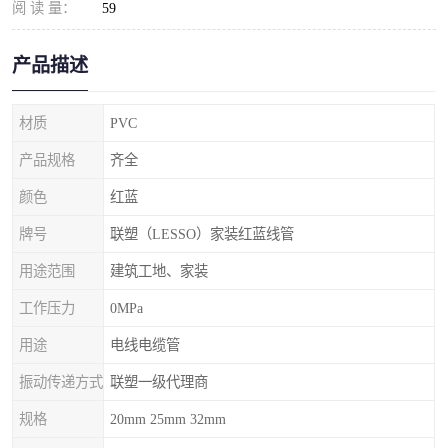
阅 读 量：
59
产品描述
材质
PVC
产品规格
齐全
颜色
红蓝
牌号
联塑（LESSO）家装红蓝线管
用途范围
建筑工地、家装
工作压力
0MPa
用途
电线电缆管
振动传递方式
联塑一级代理商
规格
20mm 25mm 32mm