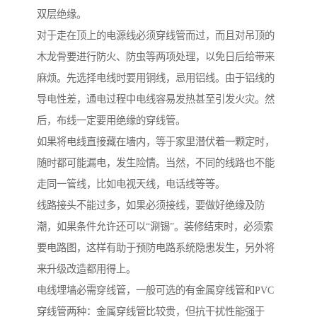
双层绝缘。
对于走在顶上的电源线必须穿线管而过，而且对吊顶的
木龙骨要进行防火、防虫等两项处理，以免日后给带来
麻烦。先选择电线时要用铜线，忌用铝线。由于铝线的
导电性差，通电过程中电线容易发热甚至引发火灾。然
后，布线一定要用绝缘的穿线管。
如果将电线直接藏在墙内，等于家里潜伏着一颗定时，
随时都可能漏电，发生险情。当然，不同的线路也不能
走同一管线，比如电视天线，电话线等等。
线路接头不能过多，如果必须接线，要做好绝缘及防
潮，如果条件允许还可以“涮锡”。装修结束时，必须索
要电路图，这样有助于预防电路系统隐患发生，另外将
来升级改造都用得上。
电线埋墙必需穿线管，一般可选的有金属穿线管和PVC
穿线管两种：金属穿线管比较贵，但抗干扰性能强于