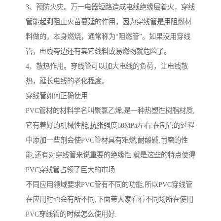
3、预防火灾。万一电器短路造成电线绝缘层着火，穿线
管能起到阻止火苗蔓延的作用，因为穿线管是用阻燃材
料做的，本身燃烧，通常称为“阻燃管”。如果没用穿线
管，电线旁边还有其它线料或易燃物就危险了。
4、散热作用。穿线管可以加大电线的负荷，让电线散
热，延长电线的老化程度。
穿线管如何正确使用
PVC管材的材料学名叫聚氯乙烯,是一种热塑性树脂材质,
它有着好的机械性能,抗张强度60MPa左右.在制管的过程
中添加一些剂会使PVC管材具有难燃,耐酸碱,耐磨的性
能,还有对穿线管来说重要的绝缘性.就是这些的特点使得
PVC穿线管占领了巨大的市场.
不同应用领域要求PVC管有不同的功能,所以PVC穿线管
在应用时也会有所不同,下面带大家看看不同场所在使用
PVC穿线管的时候怎么使用好.