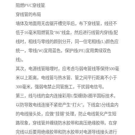
阻燃PVC穿线管.
穿线管的布局
墙体及地面用无齿锯开槽完毕后，布下穿线管，线径不
低于16毫米阻燃管及“86”线盒，然后进行线管内穿线(配
线时，相线与零线的颜别分开，同一住宅相线(L)颜色应
统一，零线(W)宜用蓝色，保护线(PE)宜用黄绿双色
线)。
其次，电源线管暗埋时，应考虑与弱电管线等保持500毫
米以上距离，电线管与热水管、管之间平行距离不小于
300毫米，强弱电禁止同管施工，干扰弱电信号。
第三，线与线的盒内连接彩用U型缠绕6圈半国标技术，
以防导致电线连接不紧密产生“打火”。下线盒5分线盒内
的电线接头处，应做“挂锡”处理，防止电线氧化产生短
路现象，穿线管并缠绕防水胶带和高压绝缘胶带。在穿
完线以后要用绝缘胶带和防水胶带对电源导线接头进行