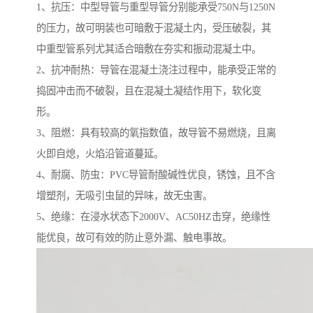
1、抗压：中型导管与重型导管分别能承受750N与1250N
的压力，故可明装也可暗敷于混凝土内，受压破裂，其
中重型管系列尤其适合暗敷在夯实和振动混凝土中。
2、抗冲耐热：导管在混凝土浇注过程中，能承受正常的
捣固冲击而不破裂，且在混凝土凝结作用下，软化变
形。
3、阻燃：具有较高的氧指数值，故导管不易燃烧，且离
火即自熄，火焰沿管道蔓延。
4、耐腐、防虫：PVC导管耐酸碱性优良，锈蚀，且不含
增塑剂，无吸引虫鼠的异味，故无虫害。
5、绝缘：在浸水状态下2000V、AC50HZ击穿，绝缘性
能优良，故可有效的防止意外漏、触电事故。