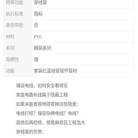
特殊功能
穿线管
执行标准
国标
是否带胶
否
材料
PVC
系列
精装系列
阻燃性
强
功能
家装红蓝线管管件管材
铺设电线，如何安全看得见
家庭电路布线属于隐蔽工程
如果未能直观地排查掉这些隐患：
电线打结？接驳杂牌电线？电线？
装修后再检修，很是麻烦且工程浩大
穿线管的优势：