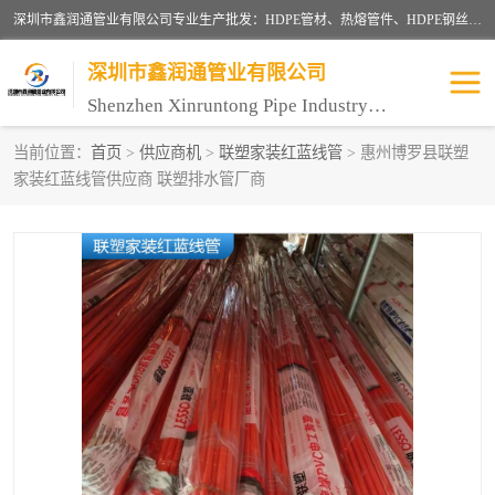
深圳市鑫润通管业有限公司专业生产批发：HDPE管材、热熔管件、HDPE钢丝骨架管、电熔管件、HDPE双壁波纹管、MPP电力管、井盖、PVC管材管件、PPR管材管件等；公司自创建以来，始终秉承“团结、务实、创新、守信”的服务宗旨，凭借专业的服务以及多年的勤奋拼搏，发展成为一家专业销售各种管材管件，绝缘电工套管及配件等系列产品的贸易公司。
深圳市鑫润通管业有限公司
Shenzhen Xinruntong Pipe Industry Co., Ltd
当前位置：
首页
>
供应商机
>
联塑家装红蓝线管
> 惠州博罗县联塑
家装红蓝线管供应商 联塑排水管厂商
HDPE管材给水管
HDPE钢丝骨架管
HDPE双壁波纹管
HDPE电力通讯管
UPVC电力通讯管
MPP电力通信管
联塑PVC管
联塑PPR管
联塑PE管
联塑家装红蓝线管