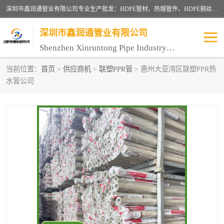
深圳市鑫润通管业有限公司专业生产批发：HDPE管材、热熔管件、HDPE钢丝骨架管、电熔管件、HDPE双壁波纹管、MPP电力管、井盖、PVC管材管件、PPR管材管件等；公司自创建以来，始终秉承“团结、务实、创新、守信”的服务宗旨，凭借专业的服务以及多年的勤奋拼搏，发展成为一家专业销售各种管材管件，绝缘电工套管及配件等系列产品的贸易公司。
深圳市鑫润通管业有限公司
Shenzhen Xinruntong Pipe Industry Co., Ltd
当前位置：
首页
>
供应商机
>
联塑PPR管
> 惠州大亚湾区联塑PPR热
水管公司
HDPE管材给水管
HDPE钢丝骨架管
HDPE双壁波纹管
HDPE电力通讯管
UPVC电力通讯管
MPP电力通信管
联塑PVC管
联塑PPR管
联塑PE管
联塑家装红蓝线管