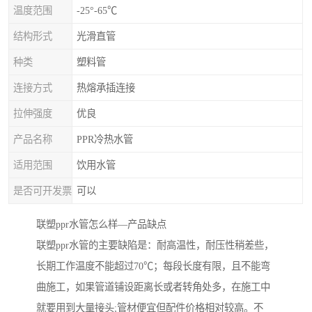
温度范围
-25°-65℃
结构形式
光滑直管
种类
塑料管
连接方式
热熔承插连接
拉伸强度
优良
产品名称
PPR冷热水管
适用范围
饮用水管
是否可开发票
可以
联塑ppr水管怎么样—产品缺点
联塑ppr水管的主要缺陷是：耐高温性，耐压性稍差些，
长期工作温度不能超过70℃；每段长度有限，且不能弯
曲施工，如果管道铺设距离长或者转角处多，在施工中
就要用到大量接头;管材便宜但配件价格相对较高。不