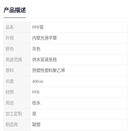
产品描述
品名
PPR管
外观
内壁光滑平整
颜色
灰色
用途范围
供水管道系统
原料
热塑性塑料聚乙烯
长度
400cm
材质
PPR
用途
给水
加工定制
是
制造商
联塑