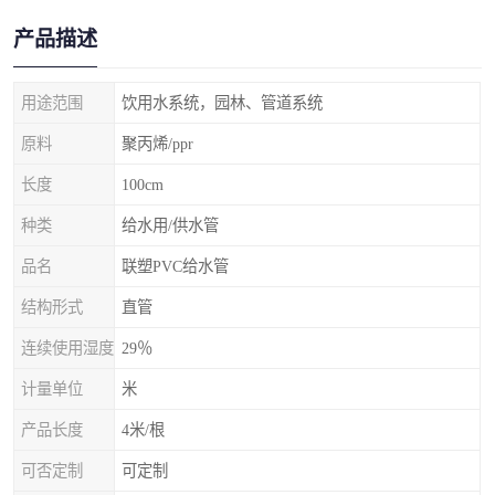
产品描述
用途范围
饮用水系统，园林、管道系统
原料
聚丙烯/ppr
长度
100cm
种类
给水用/供水管
品名
联塑PVC给水管
结构形式
直管
连续使用湿度
29％
计量单位
米
产品长度
4米/根
可否定制
可定制