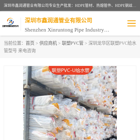
深圳市鑫润通管业有限公司专业生产批发：HDPE管材、热熔管件、HDPE钢丝骨架管、电熔管件、HDPE双壁波纹管、MPP电力管、井盖、PVC管材管件、PPR管材管件等；公司自创建以来，始终秉承“团结、务实、创新、守信”的服务宗旨，凭借专业的服务以及多年的勤奋拼搏，发展成为一家专业销售各种管材管件，绝缘电工套管及配件等系列产品的贸易公司。
深圳市鑫润通管业有限公司
Shenzhen Xinruntong Pipe Industry Co., Ltd
当前位置：
首页
>
供应商机
>
联塑PVC管
> 深圳龙华区联塑PVC给水
管型号 来电咨询
HDPE管材给水管
HDPE钢丝骨架管
HDPE双壁波纹管
HDPE电力通讯管
UPVC电力通讯管
MPP电力通信管
联塑PVC管
联塑PPR管
联塑PE管
联塑家装红蓝线管