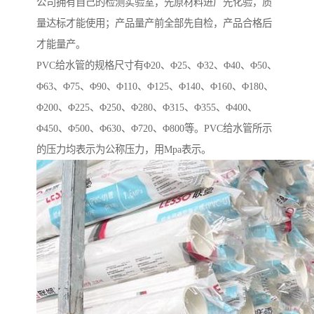
公司拥有自己的检测实验室，先原材料进厂先化验，质
量达标才能使用；产品量产前全部先自检，产品合格后
才能量产。
PVC给水管的规格尺寸有Φ20、Φ25、Φ32、Φ40、Φ50、
Φ63、Φ75、Φ90、Φ110、Φ125、Φ140、Φ160、Φ180、
Φ200、Φ225、Φ250、Φ280、Φ315、Φ355、Φ400、
Φ450、Φ500、Φ630、Φ720、Φ800等。PVC给水管所示
的压力均表示为公称压力，用Mpa表示。