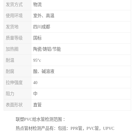
发货方式
物流
使用环境
室外、高温
发货地
四川成都
质量等级
国标
加热圈
陶瓷/铸铝/节能
耐温
95°c
耐腐
酸、碱溶液
拉伸强度
40
阻力
中
表面形状
直管
联塑PVC给水管检测范围 ：
热点管材检测产品有：包括：PPR管，PVC管，UPVC