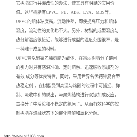
它树脂进行共混改性的办法，使其具有明显的实用价
值。这些树脂有CPVC、PE、ABS、EVA、MBS等。
UPVC的熔体粘度高，流动性差，即使提高压力和熔体
温度，流动性的变化也不大。另外，树脂的成型温度与
热分解温度很接近，能够进行成型的温度范围很窄，是
一种难于成型的材料。
UPVC管以聚氯乙烯树脂为载体，在减弱树脂分子链间
的引力时具有感温准确、定时熔融、迅速吸收添加剂的
有效 成分等优良特性，同时，采用世界名优钙锌复合型
热稳定剂 ，在树脂受到高温与熔融的过程中可捕捉、抑
制、吸收中和的脱出，与聚烯结构进行双键加成反应，
置换分子中活泼和不稳定的氯原子。从而有效科学的控
制树脂在熔融状态下的催化降解和氧化分解。
http://www.yjf168.com