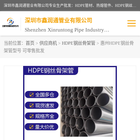
深圳市鑫润通管业有限公司专业生产批发：HDPE管材、热熔管件、HDPE钢丝骨架管、电熔管件、HDPE双壁波纹管、MPP电力管、井盖、PVC管材管件、PPR管材管件等；公司自创建以来，始终秉承“团结、务实、创新、守信”的服务宗旨，凭借专业的服务以及多年的勤奋拼搏，发展成为一家专业销售各种管材管件，绝缘电工套管及配件等系列产品的贸易公司。
深圳市鑫润通管业有限公司
Shenzhen Xinruntong Pipe Industry Co., Ltd
当前位置：
首页
>
供应商机
>
HDPE钢丝骨架管
> 惠州HDPE钢丝骨
架管型号 可零售批发
HDPE管材给水管
HDPE钢丝骨架管
HDPE双壁波纹管
HDPE电力通讯管
UPVC电力通讯管
MPP电力通信管
联塑PVC管
联塑PPR管
联塑PE管
联塑家装红蓝线管