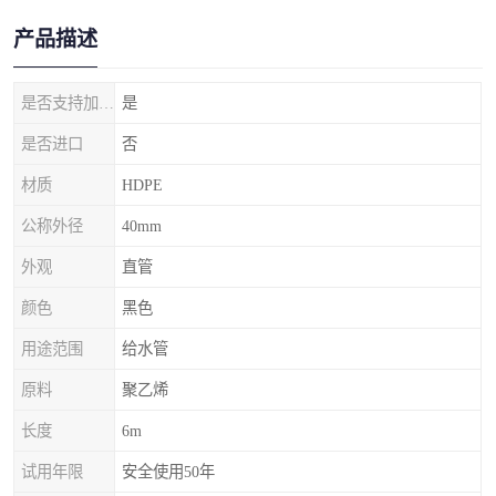
产品描述
是否支持加工定制
是
是否进口
否
材质
HDPE
公称外径
40mm
外观
直管
颜色
黑色
用途范围
给水管
原料
聚乙烯
长度
6m
试用年限
安全使用50年