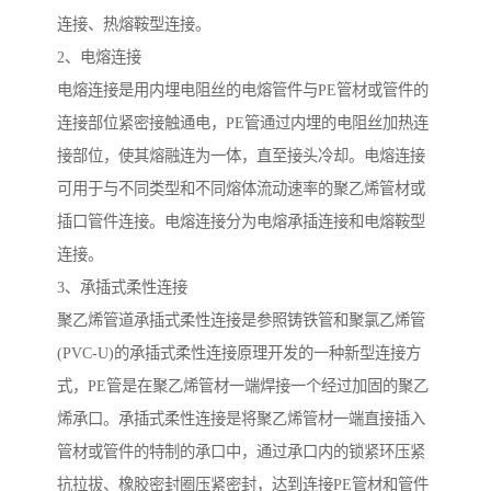
连接、热熔鞍型连接。
2、电熔连接
电熔连接是用内埋电阻丝的电熔管件与PE管材或管件的
连接部位紧密接触通电，PE管通过内埋的电阻丝加热连
接部位，使其熔融连为一体，直至接头冷却。电熔连接
可用于与不同类型和不同熔体流动速率的聚乙烯管材或
插口管件连接。电熔连接分为电熔承插连接和电熔鞍型
连接。
3、承插式柔性连接
聚乙烯管道承插式柔性连接是参照铸铁管和聚氯乙烯管
(PVC-U)的承插式柔性连接原理开发的一种新型连接方
式，PE管是在聚乙烯管材一端焊接一个经过加固的聚乙
烯承口。承插式柔性连接是将聚乙烯管材一端直接插入
管材或管件的特制的承口中，通过承口内的锁紧环压紧
抗拉拔、橡胶密封圈压紧密封，达到连接PE管材和管件