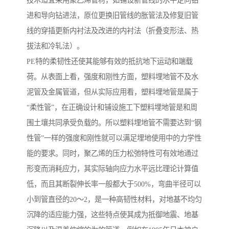
技术适宜采用聚乙烯管材，如铺设新管线的水平定向钻
进和导向钻进法，原位更换旧管线的胀管法及修复旧管
线的穿插更新内衬法及改进的内衬法（折叠变形法、热
拔法和冷轧法）。
PE特的柔韧性还使其能够有效的抵抗地下运动和端载
荷。从表面上看，强度和刚性方面，塑料埋地管不及水
泥管及金属管道，但从实际应用看，塑料埋地管是属于
“柔性管”，在正确设计和铺设施工下塑料埋地管是和周
围土壤共同承受负载的。所以塑料埋地管不需要达到“钢
性管”一样的强度和刚性就可以满足埋地使用中的力学性
能的要求。同时，聚乙烯的压力松弛特性可有效地通过
形变而消耗应力，其实际轴向应力水平远比理论计算值
低，而且其断裂伸长率一般都大于500%，弯曲半径可以
小到管直径的20～2，是一种高韧性材料，对地基不均匀
沉降的适应能力强，这些特点使其成为抵御地震、地基