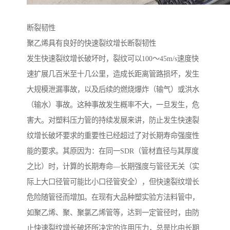
断裂韧性
聚乙烯具有良好的快速裂纹增长断裂韧性
发生快速裂纹增长破坏时，裂纹可以100～45m/s速度快
速扩展几百米至十几公里，造成长距离管路损坏，发生
大规模泄漏事故，以及后续的燃烧爆炸（输气）或洪水
（输水）事故。这种事故发生概率不大，一旦发生，危
害大。对塑料压力管的持续发展来讲，防止发生快速裂
纹增长破坏要求的重要性已经超过了对长期寿命强度性
能的要求。其原因为：在同一SDR（管材直径与其厚度
之比）时，计算的长期寿命—长期强度与管径无关（实
际上大口径管可能比小口径管安全），但快速裂纹增长
危险随管径而增加。在现有大品种塑实验方法料管中，
如聚乙烯、聚、聚氯乙烯管等，达到一定管径时，由防
止快速裂纹增长破坏所决定的许用压力，总是比由长期