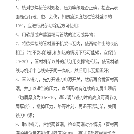
5、核对欲焊接管材规格、压力等级是否正确，检查其表
面是否有磕、碰、划伤，如伤痕深度超过管材壁厚的
10%，应进行局部切除后方可使用；
6、用软纸或布蘸酒精两管端的油污或异物；
7、将欲焊接的管材置于机架卡瓦内，使两端伸出的长度
相当（在不影响铣削和加热的情况下尽可能短，宜保持
20~30），管材机架以外的部分用支撑物托起，使管材轴
线与机架中心线处于同一高度，然后用卡瓦紧固好；
8、置入铣刀，先打开铣刀电源开关，然后再合拢管材两
端，并加以适当的压力，直到两端有连续的切屑出现后
（切屑厚度为0.5～10，通过调节铣刀片的高度可调节切
屑厚度），撤掉压力，略等片刻，再退开活动架，关闭
铣刀电源；
9、取出铣刀，合拢两管端，检查两端对齐情况（管材两
端的错位量不能超过壁厚的10%，通过调整管材直线度