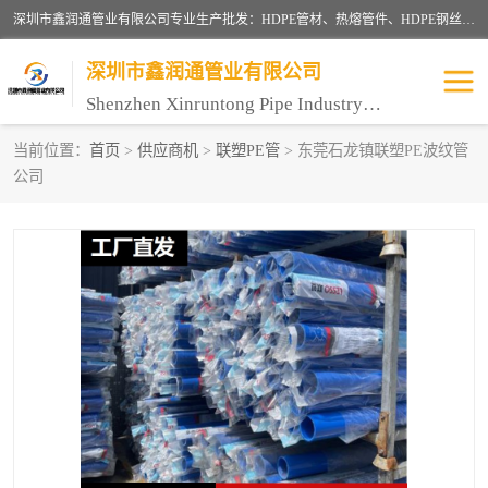
深圳市鑫润通管业有限公司专业生产批发：HDPE管材、热熔管件、HDPE钢丝骨架管、电熔管件、HDPE双壁波纹管、MPP电力管、井盖、PVC管材管件、PPR管材管件等；公司自创建以来，始终秉承“团结、务实、创新、守信”的服务宗旨，凭借专业的服务以及多年的勤奋拼搏，发展成为一家专业销售各种管材管件，绝缘电工套管及配件等系列产品的贸易公司。
深圳市鑫润通管业有限公司
Shenzhen Xinruntong Pipe Industry Co., Ltd
当前位置：
首页
>
供应商机
>
联塑PE管
> 东莞石龙镇联塑PE波纹管
公司
HDPE管材给水管
HDPE钢丝骨架管
HDPE双壁波纹管
HDPE电力通讯管
UPVC电力通讯管
MPP电力通信管
联塑PVC管
联塑PPR管
联塑PE管
联塑家装红蓝线管