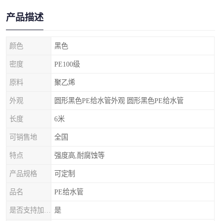
产品描述
颜色
黑色
密度
PE100级
原料
聚乙烯
外观
圆形黑色PE给水管外观 圆形黑色PE给水管
长度
6米
可销售地
全国
特点
强度高,耐腐蚀等
产品规格
可定制
品名
PE给水管
是否支持加工定制
是