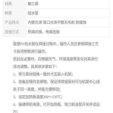
材质
聚乙烯
种类
给水管
产品特点
内壁光滑 管口光滑平整无毛刺 耐腐蚀
连接方式
热熔对接、电熔连接
联塑PE给水管在焊接过程中，操作人员应参照焊接工艺
卡各项参数进行操作，
而且在必要时，应根据天气、环境温度等变化对其进行
适当调整。其具体步骤如下：
1、将与管材规格一致的卡瓦装入机架；
2、准备足够的支撑物，保证待焊接管材可与机架中心线
处于同一高度，并能方便移动；
3、设定加热板温度200～230℃；
4、接通焊机电源，打开加热板、铣刀和油泵开关并试运
行；