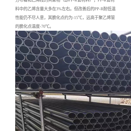
分布着和乙烯段的共聚物（即PP-R管材料），PP-R管材
料中的乙烯含量大多在3%左右。但改善后的PP-R耐低温
性能仍不尽人意，其脆化点约为-15℃，远高于聚乙烯管
的脆化点温度-70℃。