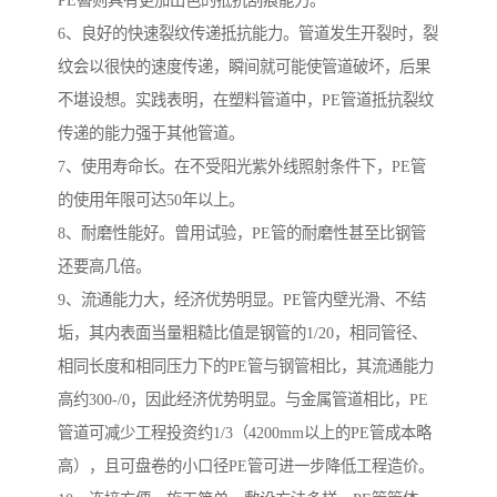
PE簪则具有更加出色的抵抗刮痕能力。
6、良好的快速裂纹传递抵抗能力。管道发生开裂时，裂
纹会以很快的速度传递，瞬间就可能使管道破坏，后果
不堪设想。实践表明，在塑料管道中，PE管道抵抗裂纹
传递的能力强于其他管道。
7、使用寿命长。在不受阳光紫外线照射条件下，PE管
的使用年限可达50年以上。
8、耐磨性能好。曾用试验，PE管的耐磨性甚至比钢管
还要高几倍。
9、流通能力大，经济优势明显。PE管内壁光滑、不结
垢，其内表面当量粗糙比值是钢管的1/20，相同管径、
相同长度和相同压力下的PE管与钢管相比，其流通能力
高约300-/0，因此经济优势明显。与金属管道相比，PE
管道可减少工程投资约1/3（4200mm以上的PE管成本略
高），且可盘卷的小口径PE管可进一步降低工程造价。