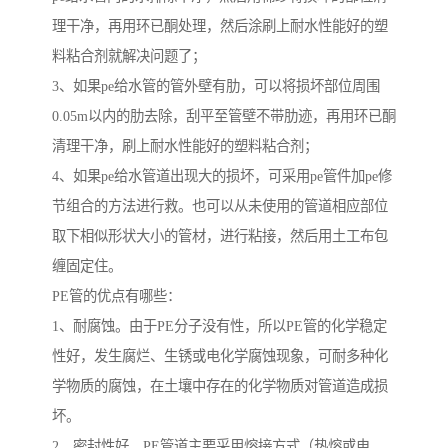
理干净，再用环已酮处理，然后涂刷上耐水性能好的塑
料粘合剂就解决问题了；
3、如果pe给水管的管外壁有肋，可以将损坏部位周围
0.05m以内的肋去除，刮平至管壁不带肋迹，再用环已酮
清理干净，刷上耐水性能好的塑料粘合剂；
4、如果pe给水管道出现大的损坏，可采用pe管件加pe修
节组合的方法进行救。也可以从未使用的管道相应部位
取下相似形状大小的管材，进行粘接，然后用土工布包
缠固定住。
PE管的优点有哪些：
1、耐腐蚀。由于PE分子没有性，所以PE管的化学稳定
性好，发生腐烂、生锈或电化学腐蚀现象，可耐多种化
学物质的腐蚀，在土壤中存在的化学物质对管道造成损
坏。
2、密封性好。PE管道主要采用熔接方式（热熔或电