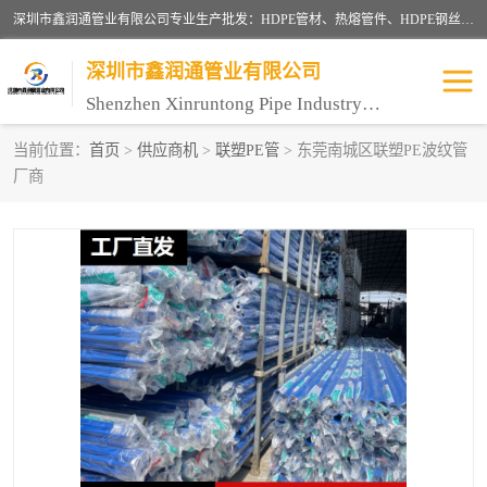
深圳市鑫润通管业有限公司专业生产批发：HDPE管材、热熔管件、HDPE钢丝骨架管、电熔管件、HDPE双壁波纹管、MPP电力管、井盖、PVC管材管件、PPR管材管件等；公司自创建以来，始终秉承“团结、务实、创新、守信”的服务宗旨，凭借专业的服务以及多年的勤奋拼搏，发展成为一家专业销售各种管材管件，绝缘电工套管及配件等系列产品的贸易公司。
深圳市鑫润通管业有限公司
Shenzhen Xinruntong Pipe Industry Co., Ltd
当前位置：
首页
>
供应商机
>
联塑PE管
> 东莞南城区联塑PE波纹管
厂商
HDPE管材给水管
HDPE钢丝骨架管
HDPE双壁波纹管
HDPE电力通讯管
UPVC电力通讯管
MPP电力通信管
联塑PVC管
联塑PPR管
联塑PE管
联塑家装红蓝线管