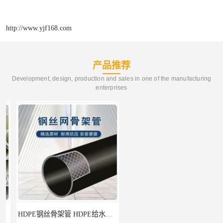
http://www.yjf168.com
产品推荐
Development, design, production and sales in one of the manufacturing
enterprises
HDPE钢丝骨架管 HDPE给水管自来水管饮用水管
HDPE给水管