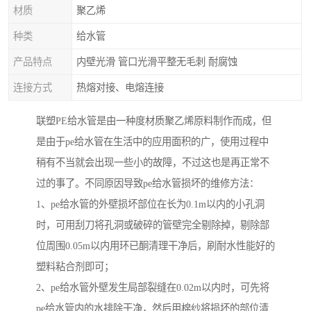
材质
聚乙烯
种类
给水管
产品特点
内壁光滑 管口光滑平整无毛刺 耐腐蚀
连接方式
热熔对接、电熔连接
联塑PE给水管是由一种度材质聚乙烯原料制作而成，但
是由于pe给水管在生活中的应用面积的广，使用过程中
稍有不当就会出现一些小的故障，不过这也是再正常不
过的事了。不同原因导致pe给水管损坏的维修方法：
1、pe给水管的外壁损坏部位在长为0.1m以内的小孔洞
时，可用刮刀将孔洞或破碎的管壁完全剔除掉，剔除部
位周围0.05m以内用环已酮清理干净后，刷耐水性能好的
塑料粘合剂即可；
2、pe给水管外壁发生局部裂缝在0.02m以内时，可先将
pe给水管内的水排除干净，然后用棉纱将损坏的部位清