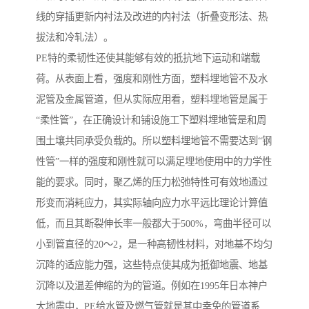
线的穿插更新内衬法及改进的内衬法（折叠变形法、热
拔法和冷轧法）。
PE特的柔韧性还使其能够有效的抵抗地下运动和端载
荷。从表面上看，强度和刚性方面，塑料埋地管不及水
泥管及金属管道，但从实际应用看，塑料埋地管是属于
“柔性管”，在正确设计和铺设施工下塑料埋地管是和周
围土壤共同承受负载的。所以塑料埋地管不需要达到“钢
性管”一样的强度和刚性就可以满足埋地使用中的力学性
能的要求。同时，聚乙烯的压力松弛特性可有效地通过
形变而消耗应力，其实际轴向应力水平远比理论计算值
低，而且其断裂伸长率一般都大于500%，弯曲半径可以
小到管直径的20～2，是一种高韧性材料，对地基不均匀
沉降的适应能力强，这些特点使其成为抵御地震、地基
沉降以及温差伸缩的为的管道。例如在1995年日本神户
大地震中，PE给水管及燃气管就是其中幸免的管道系