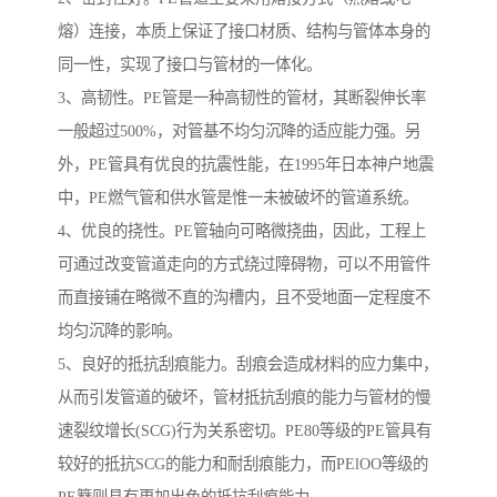
熔）连接，本质上保证了接口材质、结构与管体本身的
同一性，实现了接口与管材的一体化。
3、高韧性。PE管是一种高韧性的管材，其断裂伸长率
一般超过500%，对管基不均匀沉降的适应能力强。另
外，PE管具有优良的抗震性能，在1995年日本神户地震
中，PE燃气管和供水管是惟一未被破坏的管道系统。
4、优良的挠性。PE管轴向可略微挠曲，因此，工程上
可通过改变管道走向的方式绕过障碍物，可以不用管件
而直接铺在略微不直的沟槽内，且不受地面一定程度不
均匀沉降的影响。
5、良好的抵抗刮痕能力。刮痕会造成材料的应力集中，
从而引发管道的破坏，管材抵抗刮痕的能力与管材的慢
速裂纹增长(SCG)行为关系密切。PE80等级的PE管具有
较好的抵抗SCG的能力和耐刮痕能力，而PElOO等级的