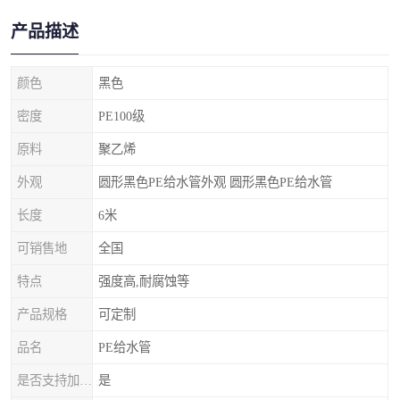
产品描述
颜色
黑色
密度
PE100级
原料
聚乙烯
外观
圆形黑色PE给水管外观 圆形黑色PE给水管
长度
6米
可销售地
全国
特点
强度高,耐腐蚀等
产品规格
可定制
品名
PE给水管
是否支持加工定制
是