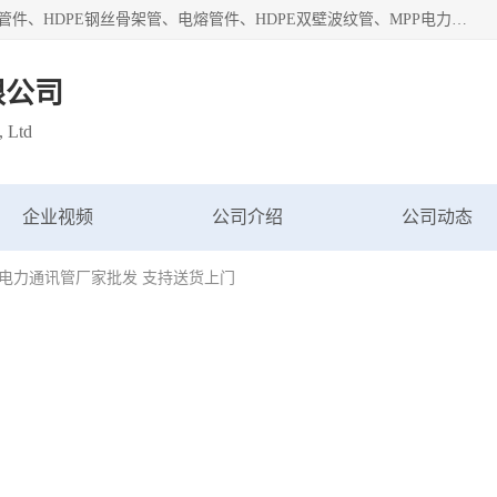
深圳市鑫润通管业有限公司专业生产批发：HDPE管材、热熔管件、HDPE钢丝骨架管、电熔管件、HDPE双壁波纹管、MPP电力管、井盖、PVC管材管件、PPR管材管件等；公司自创建以来，始终秉承“团结、务实、创新、守信”的服务宗旨，凭借专业的服务以及多年的勤奋拼搏，发展成为一家专业销售各种管材管件，绝缘电工套管及配件等系列产品的贸易公司。
限公司
, Ltd
企业视频
公司介绍
公司动态
PE电力通讯管厂家批发 支持送货上门