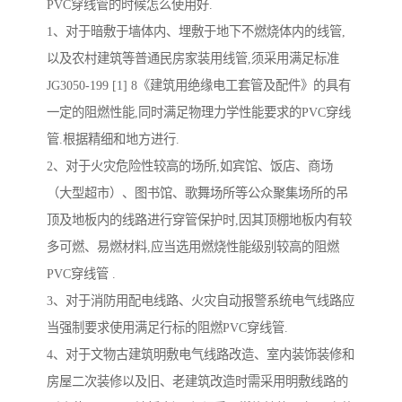
PVC穿线管的时候怎么使用好.
1、对于暗敷于墙体内、埋敷于地下不燃烧体内的线管,
以及农村建筑等普通民房家装用线管,须采用满足标准
JG3050-199 [1] 8《建筑用绝缘电工套管及配件》的具有
一定的阻燃性能,同时满足物理力学性能要求的PVC穿线
管.根据精细和地方进行.
2、对于火灾危险性较高的场所,如宾馆、饭店、商场
（大型超市）、图书馆、歌舞场所等公众聚集场所的吊
顶及地板内的线路进行穿管保护时,因其顶棚地板内有较
多可燃、易燃材料,应当选用燃烧性能级别较高的阻燃
PVC穿线管 .
3、对于消防用配电线路、火灾自动报警系统电气线路应
当强制要求使用满足行标的阻燃PVC穿线管.
4、对于文物古建筑明敷电气线路改造、室内装饰装修和
房屋二次装修以及旧、老建筑改造时需采用明敷线路的