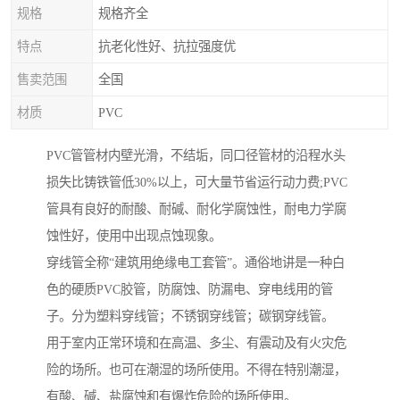
规格
规格齐全
特点
抗老化性好、抗拉强度优
售卖范围
全国
材质
PVC
PVC管管材内壁光滑，不结垢，同口径管材的沿程水头
损失比铸铁管低30%以上，可大量节省运行动力费;PVC
管具有良好的耐酸、耐碱、耐化学腐蚀性，耐电力学腐
蚀性好，使用中出现点蚀现象。
穿线管全称“建筑用绝缘电工套管”。通俗地讲是一种白
色的硬质PVC胶管，防腐蚀、防漏电、穿电线用的管
子。分为塑料穿线管；不锈钢穿线管；碳钢穿线管。
用于室内正常环境和在高温、多尘、有震动及有火灾危
险的场所。也可在潮湿的场所使用。不得在特别潮湿，
有酸、碱、盐腐蚀和有爆炸危险的场所使用。