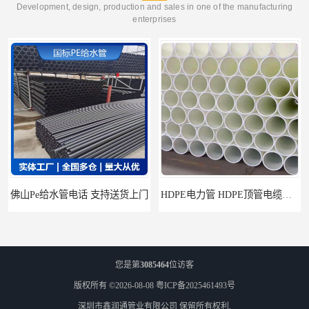
Development, design, production and sales in one of the manufacturing
enterprises
HDPE电力管 HDPE顶管电缆管保护套管
HDPE钢丝骨架管 HDPE给水管自来水管饮用水管
您是第
3085464
位访客
版权所有 ©2026-08-08
粤ICP备2025461493号
深圳市鑫润通管业有限公司
保留所有权利.