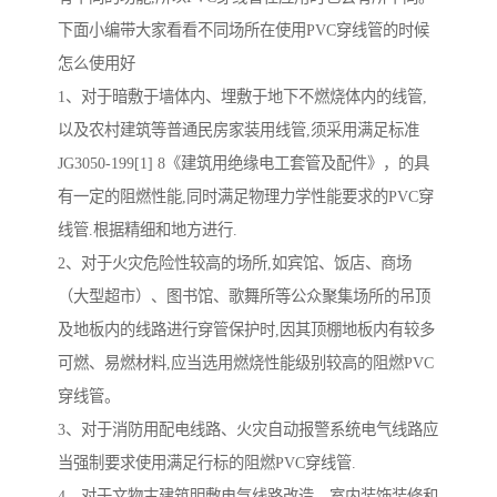
下面小编带大家看看不同场所在使用PVC穿线管的时候
怎么使用好
1、对于暗敷于墙体内、埋敷于地下不燃烧体内的线管,
以及农村建筑等普通民房家装用线管,须采用满足标准
JG3050-199[1] 8《建筑用绝缘电工套管及配件》，的具
有一定的阻燃性能,同时满足物理力学性能要求的PVC穿
线管.根据精细和地方进行.
2、对于火灾危险性较高的场所,如宾馆、饭店、商场
（大型超市）、图书馆、歌舞所等公众聚集场所的吊顶
及地板内的线路进行穿管保护时,因其顶棚地板内有较多
可燃、易燃材料,应当选用燃烧性能级别较高的阻燃PVC
穿线管。
3、对于消防用配电线路、火灾自动报警系统电气线路应
当强制要求使用满足行标的阻燃PVC穿线管.
4、对于文物古建筑明敷电气线路改造、室内装饰装修和