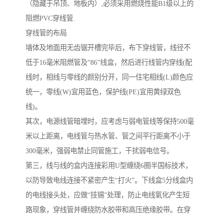
（隐藏于吊顶、地板内）,必须采用燃烧性能B1级以上的
阻燃PVC穿线管.
穿线管的布局
墙体及地面用无齿锯开槽完毕后，布下穿线管，线径不
低于16毫米阻燃管及“86”线盒，然后进行线管内穿线(配
线时，相线与零线的颜别分开，同一住宅相线(L)颜色应
统一，零线(W)宜用蓝色，保护线(PE)宜用黄绿双色
线)。
其次，电源线管暗埋时，应考虑与弱电管线等保持500毫
米以上距离，电线管与热水管、管之间平行距离不小于
300毫米，强弱电禁止同管施工，干扰弱电信号。
第三，线与线的盒内连接彩用U型缠绕6圈半国标技术，
以防导致电线连接不紧密产生“打火”。下线盒5分线盒内
的电线接头处，应做“挂锡”处理，防止电线氧化产生短
路现象，穿线管并缠绕防水胶带和高压绝缘胶带。在穿