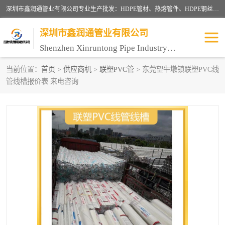
深圳市鑫润通管业有限公司专业生产批发：HDPE管材、热熔管件、HDPE钢丝骨架管、电熔管件、HDPE双壁波纹管、MPP电力管、井盖、PVC管材管件、PPR管材管件等；公司自创建以来，始终秉承“团结、务实、创新、守信”的服务宗旨，凭借专业的服务以及多年的勤奋拼搏，发展成为一家专业销售各种管材管件，绝缘电工套管及配件等系列产品的贸易公司。
深圳市鑫润通管业有限公司
Shenzhen Xinruntong Pipe Industry Co., Ltd
当前位置：
首页
>
供应商机
>
联塑PVC管
> 东莞望牛墩镇联塑PVC线
管线槽报价表 来电咨询
HDPE管材给水管
HDPE钢丝骨架管
HDPE双壁波纹管
HDPE电力通讯管
UPVC电力通讯管
MPP电力通信管
联塑PVC管
联塑PPR管
联塑PE管
联塑家装红蓝线管