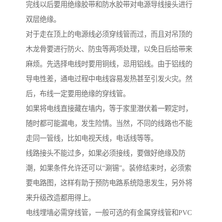
完线以后要用绝缘胶带和防水胶带对电源导线接头进行
双层绝缘。
对于走在顶上的电源线必须穿线管而过，而且对吊顶的
木龙骨要进行防火、防虫等两项处理，以免日后给带来
麻烦。先选择电线时要用铜线，忌用铝线。由于铝线的
导电性差，通电过程中电线容易发热甚至引发火灾。然
后，布线一定要用绝缘的穿线管。
如果将电线直接藏在墙内，等于家里潜伏着一颗定时，
随时都可能漏电，发生险情。当然，不同的线路也不能
走同一管线，比如电视天线，电话线等等。
线路接头不能过多，如果必须接线，要做好绝缘及防
潮，如果条件允许还可以“涮锡”。装修结束时，必须索
要电路图，这样有助于预防电路系统隐患发生，另外将
来升级改造都用得上。
电线埋墙必需穿线管，一般可选的有金属穿线管和PVC