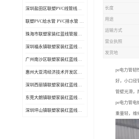
长度
深圳盐田区联塑PVC线管线槽厂商 可零售批发
用途
联塑PVC给水管 PVC排水管 PVC线管线槽
运输方式
珠海市联塑家装红蓝线管报价表 联塑水管供货商
营业执照
深圳福永镇联塑家装红蓝线管价格 支持送货上门
发货地
广州南沙区联塑家装红蓝线管批发 库存充足
pe电力管
惠州大亚湾经济技术开发区联塑PPR热水管公司
好，小口径
深圳西丽镇联塑家装红蓝线管供货商 联塑管道供应
管壁光滑，
东莞大朗镇联塑家装红蓝线管电话 联塑管道经销商
pe电力管
深圳坪山镇联塑家装红蓝线管型号 来电咨询
重量轻，维