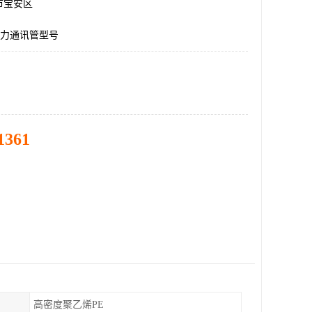
市宝安区
电力通讯管型号
1361
高密度聚乙烯PE