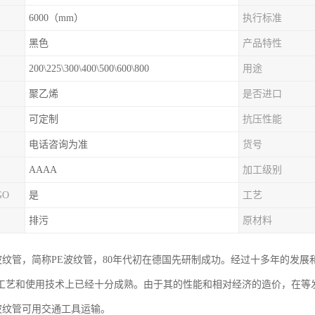
6000（mm）
执行标准
黑色
产品特性
200\225\300\400\500\600\800
用途
聚乙烯
是否进口
可定制
抗压性能
电话咨询为准
货号
AAAA
加工级别
GO
是
工艺
排污
原材料
壁波纹管，简称PE波纹管，80年代初在德国先研制成功。经过十多年的发
工艺和使用技术上已经十分成熟。由于其的性能和相对经济的造价，在等
壁波纹管可用交通工具运输。