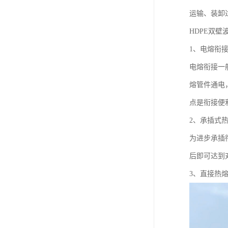
运输、装卸
HDPE双
1、电熔衔
电熔衔接一
熔管件通电
点是衔接便
2、承插式
为进步承插
后即可达到
3、直接热