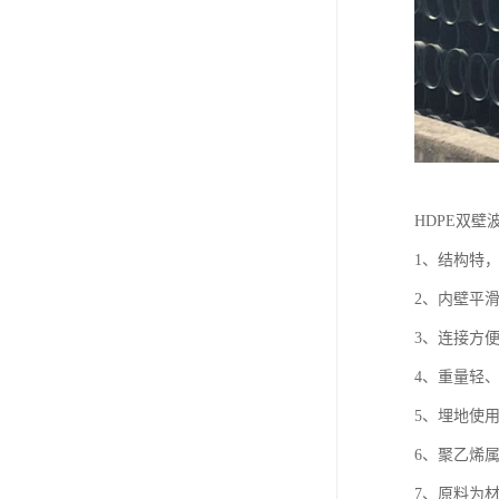
HDPE双壁
1、结构特
2、内壁平
3、连接方
4、重量轻
5、埋地使
6、聚乙烯
7、原料为