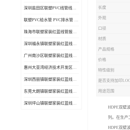
长度
深圳盐田区联塑PVC线管线槽厂商 可零售批发
外观
联塑PVC给水管 PVC排水管 PVC线管线槽
口径
珠海市联塑家装红蓝线管报价表 联塑水管供货商
材质
深圳福永镇联塑家装红蓝线管价格 支持送货上门
产品规格
广州南沙区联塑家装红蓝线管批发 库存充足
价格
惠州大亚湾经济技术开发区联塑PPR热水管公司
特性级别
深圳西丽镇联塑家装红蓝线管供货商 联塑管道供应
是否支持加印LO
用途范围
东莞大朗镇联塑家装红蓝线管电话 联塑管道经销商
深圳坪山镇联塑家装红蓝线管型号 来电咨询
HDPE双
列。在生产
HDPE双