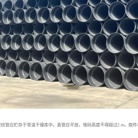
壁波纹管应贮存于常温干燥库中。直管应平放，堆码高度不得超过2 m。脱