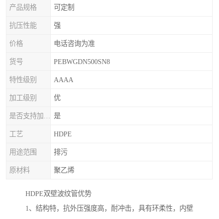
产品规格
可定制
抗压性能
强
价格
电话咨询为准
货号
PEBWGDN500SN8
特性级别
AAAA
加工级别
优
是否支持加印LOGO
是
工艺
HDPE
用途范围
排污
原材料
聚乙烯
HDPE双壁波纹管优势
1、结构特，抗外压强度高，耐冲击，具有环柔性，内壁