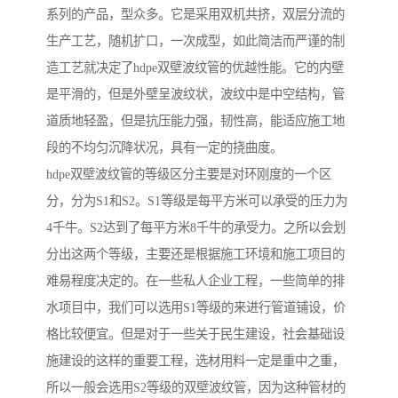
系列的产品，型众多。它是采用双机共挤，双层分流的
生产工艺，随机扩口，一次成型，如此简洁而严谨的制
造工艺就决定了hdpe双壁波纹管的优越性能。它的内壁
是平滑的，但是外壁呈波纹状，波纹中是中空结构，管
道质地轻盈，但是抗压能力强，韧性高，能适应施工地
段的不均匀沉降状况，具有一定的挠曲度。
hdpe双壁波纹管的等级区分主要是对环刚度的一个区
分，分为S1和S2。S1等级是每平方米可以承受的压力为
4千牛。S2达到了每平方米8千牛的承受力。之所以会划
分出这两个等级，主要还是根据施工环境和施工项目的
难易程度决定的。在一些私人企业工程，一些简单的排
水项目中，我们可以选用S1等级的来进行管道铺设，价
格比较便宜。但是对于一些关于民生建设，社会基础设
施建设的这样的重要工程，选材用料一定是重中之重，
所以一般会选用S2等级的双壁波纹管，因为这种管材的