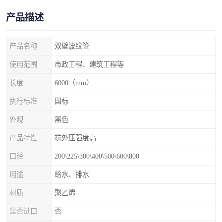
产品描述
产品名称
双壁波纹管
使用范围
市政工程、建筑工程等
长度
6000（mm）
执行标准
国标
外观
黑色
产品特性
抗外压强度高
口径
200\225\300\400\500\600\800
用途
给水、排水
材质
聚乙烯
是否进口
否