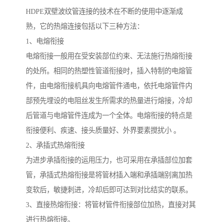
HDPE双壁波纹管连接的技术在不断的使用中逐渐成
熟，它的热熔连接包括以下三种方法：
1、电熔衔接
电熔衔接一般用在受安装部位约束、无法施行热熔衔接
的处所。相同的热塑性管道衔接时，插入特制的电熔管
件，由电熔衔接机具向电熔管件通电，依托电熔管件内
部预先埋设的电阻丝发生所需求的热量进行熔接，冷却
后管道与电熔管件连成为一个全体。电熔衔接的特点是
衔接便利、疾速、接头质量好、外界要素搅扰小 。
2、承插式热熔衔接
为进步承插衔接的运用压力，也可采用在承插部位加套
管，承插式热熔衔接是将管材插入端和承插端别离加热
变软后，敏捷刺进，冷却后即可达到对比结实的联系。
3、直接热熔衔接：将管材管件衔接部位加热，直接对其
进行热熔衔接。