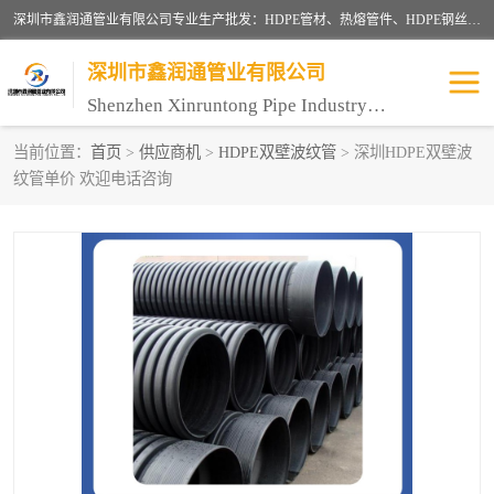
深圳市鑫润通管业有限公司专业生产批发：HDPE管材、热熔管件、HDPE钢丝骨架管、电熔管件、HDPE双壁波纹管、MPP电力管、井盖、PVC管材管件、PPR管材管件等；公司自创建以来，始终秉承“团结、务实、创新、守信”的服务宗旨，凭借专业的服务以及多年的勤奋拼搏，发展成为一家专业销售各种管材管件，绝缘电工套管及配件等系列产品的贸易公司。
深圳市鑫润通管业有限公司
Shenzhen Xinruntong Pipe Industry Co., Ltd
当前位置：
首页
>
供应商机
>
HDPE双壁波纹管
> 深圳HDPE双壁波
纹管单价 欢迎电话咨询
HDPE管材给水管
HDPE钢丝骨架管
HDPE双壁波纹管
HDPE电力通讯管
UPVC电力通讯管
MPP电力通信管
联塑PVC管
联塑PPR管
联塑PE管
联塑家装红蓝线管