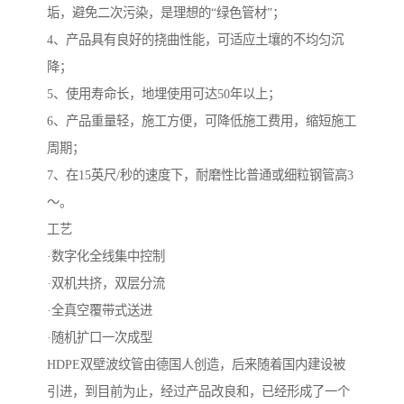
垢，避免二次污染，是理想的“绿色管材”；
4、产品具有良好的挠曲性能，可适应土壤的不均匀沉
降；
5、使用寿命长，地埋使用可达50年以上；
6、产品重量轻，施工方便，可降低施工费用，缩短施工
周期；
7、在15英尺/秒的速度下，耐磨性比普通或细粒钢管高3
～。
工艺
·数字化全线集中控制
·双机共挤，双层分流
·全真空覆带式送进
·随机扩口一次成型
HDPE双壁波纹管由德国人创造，后来随着国内建设被
引进，到目前为止，经过产品改良和，已经形成了一个