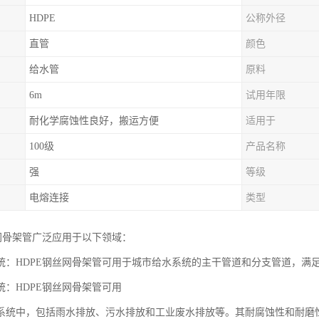
HDPE
公称外径
直管
颜色
给水管
原料
6m
试用年限
耐化学腐蚀性良好，搬运方便
适用于
100级
产品名称
强
等级
电熔连接
类型
丝网骨架管广泛应用于以下领域：
统：HDPE钢丝网骨架管可用于城市给水系统的主干管道和分支管道，满
统：HDPE钢丝网骨架管可用
系统中，包括雨水排放、污水排放和工业废水排放等。其耐腐蚀性和耐磨