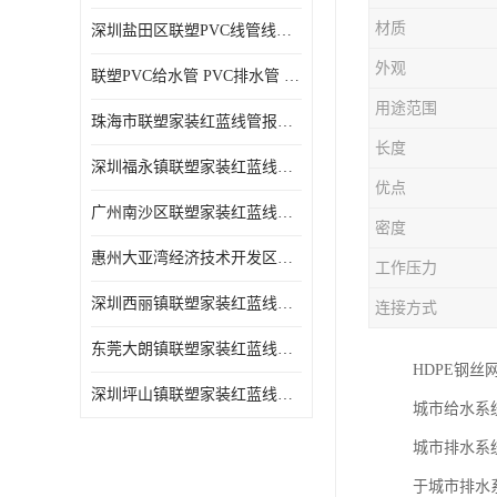
材质
深圳盐田区联塑PVC线管线槽厂商 可零售批发
外观
联塑PVC给水管 PVC排水管 PVC线管线槽
用途范围
珠海市联塑家装红蓝线管报价表 联塑水管供货商
长度
深圳福永镇联塑家装红蓝线管价格 支持送货上门
优点
广州南沙区联塑家装红蓝线管批发 库存充足
密度
惠州大亚湾经济技术开发区联塑PPR热水管公司
工作压力
深圳西丽镇联塑家装红蓝线管供货商 联塑管道供应
连接方式
东莞大朗镇联塑家装红蓝线管电话 联塑管道经销商
HDPE钢
深圳坪山镇联塑家装红蓝线管型号 来电咨询
城市给水系
城市排水系
于城市排水