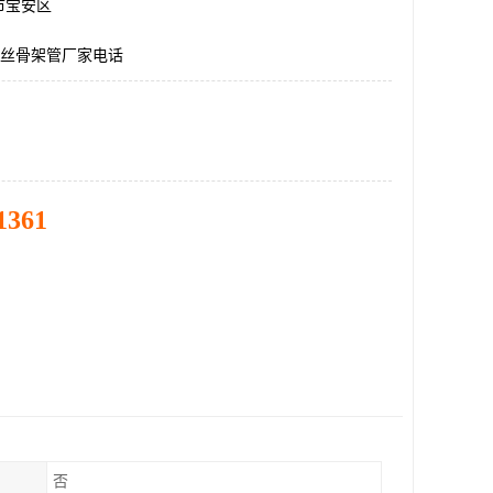
市宝安区
钢丝骨架管厂家电话
1361
否