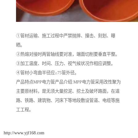
①管材运输、施工过程中严禁抛摔、撞击、刻划、曝
晒。
②热熔对接时两管轴线要对准，端面切削要垂直平整。
③加工温度、时间、压力、视气候状况作相应调整。
④管材小弯曲半径应≥75管外径。
产品特点MPP电力管产品介绍:MPP电力管采用改性聚为
主要原材料，是无须大量挖泥、挖土及破坏路面，在道
路、铁路、建筑物、河床下等地段敷设管道、电缆等施
工工程。
http://www.yjf168.com