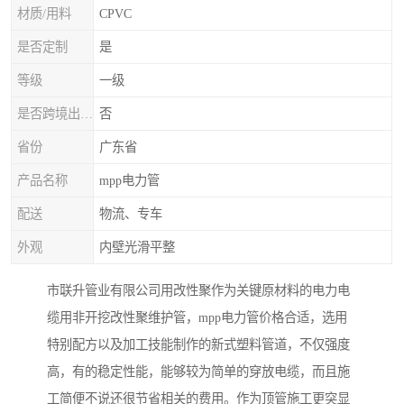
材质/用料
CPVC
是否定制
是
等级
一级
是否跨境出口专供货源
否
省份
广东省
产品名称
mpp电力管
配送
物流、专车
外观
内壁光滑平整
市联升管业有限公司用改性聚作为关键原材料的电力电
缆用非开挖改性聚维护管，mpp电力管价格合适，选用
特别配方以及加工技能制作的新式塑料管道，不仅强度
高，有的稳定性能，能够较为简单的穿放电缆，而且施
工简便不说还很节省相关的费用。作为顶管施工更突显