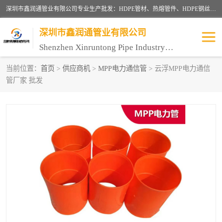
深圳市鑫润通管业有限公司专业生产批发：HDPE管材、热熔管件、HDPE钢丝骨架管、电熔管件、HDPE双壁波纹管、MPP电力管、井盖、PVC管材管件、PPR管材管件等；公司自创建以来，始终秉承“团结、务实、创新、守信”的服务宗旨，凭借专业的服务以及多年的勤奋拼搏，发展成为一家专业销售各种管材管件，绝缘电工套管及配件等系列产品的贸易公司。
深圳市鑫润通管业有限公司
Shenzhen Xinruntong Pipe Industry Co., Ltd
当前位置：
首页
>
供应商机
>
MPP电力通信管
> 云浮MPP电力通信
管厂家 批发
HDPE管材给水管
HDPE钢丝骨架管
HDPE双壁波纹管
HDPE电力通讯管
UPVC电力通讯管
MPP电力通信管
联塑PVC管
联塑PPR管
联塑PE管
联塑家装红蓝线管