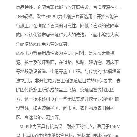
商品特性，它契合现代城市的开展需求，合适埋深在2—
18M规模。改性MPP电力电缆护套管选用非开挖技能进
行施工，在确保了管网的可靠性，降低了管网的故障率
的同时还使得市容环境得到大的改进。下面小编给大家
介绍培达MPP电力管的优势：
MPP电力管采用改性聚为主要原材料，是无须大量挖
泥、挖土及破坏路面，在道路、铁路、建筑物、河床下
等地段敷设管道、电缆等施工工程。与传统的“挖槽埋管
法”相比，非开挖电力管工程更适应当前的环保要求，去
除因传统施工所造成的尘土飞扬、交通阻塞等扰民因
素，这一技术还可以在一些无法实施开挖作业的地区铺
设管线，如古迹保护区、闹市区、农作物及农田保护
区、高速公路、河流等。
MPP电力管具有抗高温、耐外压的特点，适用于10KV
以 上高压输电线电缆排管管材。管材常用规格为90mm-