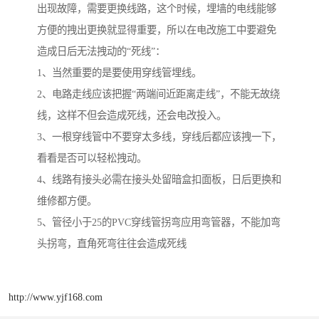
出现故障，需要更换线路，这个时候，埋墙的电线能够
方便的拽出更换就显得重要，所以在电改施工中要避免
造成日后无法拽动的“死线”：
1、当然重要的是要使用穿线管埋线。
2、电路走线应该把握“两端间近距离走线”，不能无故绕
线，这样不但会造成死线，还会电改投入。
3、一根穿线管中不要穿太多线，穿线后都应该拽一下，
看看是否可以轻松拽动。
4、线路有接头必需在接头处留暗盒扣面板，日后更换和
维修都方便。
5、管径小于25的PVC穿线管拐弯应用弯管器，不能加弯
头拐弯，直角死弯往往会造成死线
http://www.yjf168.com