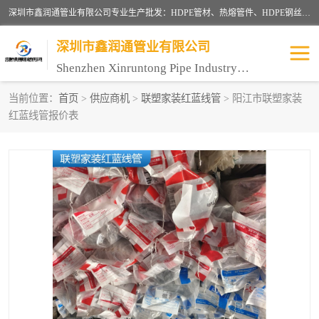
深圳市鑫润通管业有限公司专业生产批发：HDPE管材、热熔管件、HDPE钢丝骨架管、电熔管件、HDPE双壁波纹管、MPP电力管、井盖、PVC管材管件、PPR管材管件等；公司自创建以来，始终秉承“团结、务实、创新、守信”的服务宗旨，凭借专业的服务以及多年的勤奋拼搏，发展成为一家专业销售各种管材管件，绝缘电工套管及配件等系列产品的贸易公司。
深圳市鑫润通管业有限公司
Shenzhen Xinruntong Pipe Industry Co., Ltd
当前位置：
首页
>
供应商机
>
联塑家装红蓝线管
> 阳江市联塑家装
红蓝线管报价表
HDPE管材给水管
HDPE钢丝骨架管
HDPE双壁波纹管
HDPE电力通讯管
UPVC电力通讯管
MPP电力通信管
联塑PVC管
联塑PPR管
联塑PE管
联塑家装红蓝线管