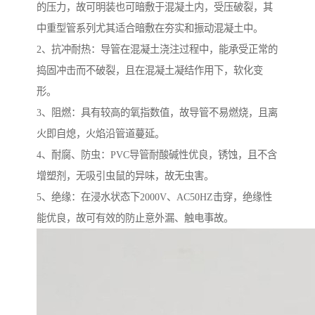
的压力，故可明装也可暗敷于混凝土内，受压破裂，其
中重型管系列尤其适合暗敷在夯实和振动混凝土中。
2、抗冲耐热：导管在混凝土浇注过程中，能承受正常的
捣固冲击而不破裂，且在混凝土凝结作用下，软化变
形。
3、阻燃：具有较高的氧指数值，故导管不易燃烧，且离
火即自熄，火焰沿管道蔓延。
4、耐腐、防虫：PVC导管耐酸碱性优良，锈蚀，且不含
增塑剂，无吸引虫鼠的异味，故无虫害。
5、绝缘：在浸水状态下2000V、AC50HZ击穿，绝缘性
能优良，故可有效的防止意外漏、触电事故。