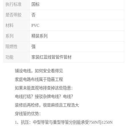
执行标准
国标
是否带胶
否
材料
PVC
系列
精装系列
阻燃性
强
功能
家装红蓝线管管件管材
铺设电线，如何安全看得见
家庭电路布线属于隐蔽工程
如果未能直观地排查掉这些隐患：
电线打结？接驳杂牌电线？电线？
装修后再检修，很是麻烦且工程浩大
穿线管的优势：
1、抗压：中型导管与重型导管分别能承受750N与1250N