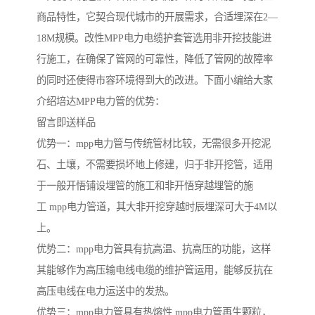
商品特性，它契合现代城市的开展需求，合适埋深在2—
18M规模。改性MPP电力电缆护套管选用非开挖技能进
行施工，在确保了管网的可靠性，降低了管网的故障率
的同时还使得市容环境得到大的改进。下面小编给大家
介绍培达MPP电力管的优势：
留言即送样品
优势一：mpp电力管与传统管材比较，无需很多开挖泥
石、土壤，不需要损坏地上修建，归于非开挖管，适用
于一般开悟铺设埋管的施工和非开悟穿越埋管的施
工 mpp电力管道，其大非开挖穿越时辰埋深可大于4M以
上。
优势二：mpp电力管具有抗高温、抗高压的功能，这样
其能够作为高压输电线电缆的维护管运用，能够反抗在
高压电线在电力运送中的发热。
优势三：mpp电力管具有热熔性 mpp电力管再生颗粒，