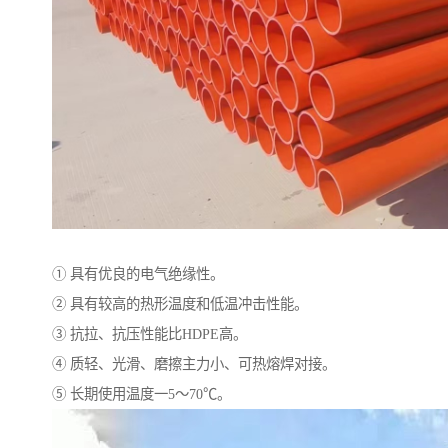
① 具有优良的电气绝缘性。
② 具有较高的热形温度和低温冲击性能。
③ 抗拉、抗压性能比HDPE高。
④ 质轻、光滑、磨擦主力小、可热熔焊对接。
⑤ 长期使用温度一5～70℃。