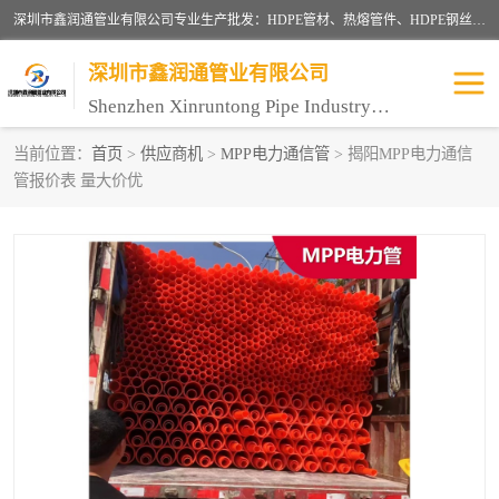
深圳市鑫润通管业有限公司专业生产批发：HDPE管材、热熔管件、HDPE钢丝骨架管、电熔管件、HDPE双壁波纹管、MPP电力管、井盖、PVC管材管件、PPR管材管件等；公司自创建以来，始终秉承“团结、务实、创新、守信”的服务宗旨，凭借专业的服务以及多年的勤奋拼搏，发展成为一家专业销售各种管材管件，绝缘电工套管及配件等系列产品的贸易公司。
深圳市鑫润通管业有限公司
Shenzhen Xinruntong Pipe Industry Co., Ltd
当前位置：
首页
>
供应商机
>
MPP电力通信管
> 揭阳MPP电力通信
管报价表 量大价优
HDPE管材给水管
HDPE钢丝骨架管
HDPE双壁波纹管
HDPE电力通讯管
UPVC电力通讯管
MPP电力通信管
联塑PVC管
联塑PPR管
联塑PE管
联塑家装红蓝线管