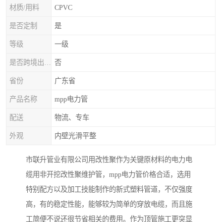
材质/用料
CPVC
是否定制
是
等级
一级
是否跨境出口专供货源
否
省份
广东省
产品名称
mpp电力管
配送
物流、专车
外观
内壁光滑平整
市联升管业有限公司用改性聚作为关键原材料的电力电
缆用非开挖改性聚维护管，mpp电力管价格合适，选用
特别配方以及加工技能制作的新式塑料管道，不仅强度
高，有的稳定性能，能够较为简单的穿放电缆，而且施
工简便不说还很节省相关的费用。作为顶管施工更突显