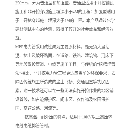
250mm，分为普通型和加强型。普通型适用于开挖铺设
施工和非开挖穿越施工埋深小于4M的工程：加强型适用
于非开挖穿越施工埋深大于4M的工程。本产品通过化学
建材测试中心的检测，取得了较好的社会效益和经济效
益。
MPP电力管采用改性聚为主要原材料，是无须大量挖
泥、挖土及破坏路面，在道路、铁路、建筑物、河床下
等地段敷设管道、电缆等施工工程。与传统的“挖槽埋管
法”相比，非开挖电力管工程更适应当前的环保要求，去
除因传统施工所造成的尘土飞扬、交通阻塞等扰民因
素，这一技术还可以在一些无法实施开挖作业的地区铺
设管线，如古迹保护区、闹市区、农作物及农田保护
区、高速公路、河流等。
抗高温、耐外压的特点，适用于10KV以上高压输
电线电缆排管管材。