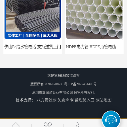
HDPE电力管 HDPE顶管电缆管保护套管
HDPE钢丝骨架管 HDPE给水管自来水管饮用水管
您是第
3088957
位访客
版权所有 ©2026-08-08
粤ICP备2025461493号
深圳市鑫润通管业有限公司
保留所有权利.
技术支持：
八方资源网
免责声明
管理员入口
网站地图
HDPE给水管
佛山Pe给水管电话 支持送货上门