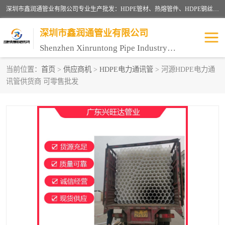
深圳市鑫润通管业有限公司专业生产批发：HDPE管材、热熔管件、HDPE钢丝骨架管、电熔管件、HDPE双壁波纹管、MPP电力管、井盖、PVC管材管件、PPR管材管件等；公司自创建以来，始终秉承“团结、务实、创新、守信”的服务宗旨，凭借专业的服务以及多年的勤奋拼搏，发展成为一家专业销售各种管材管件，绝缘电工套管及配件等系列产品的贸易公司。
深圳市鑫润通管业有限公司
Shenzhen Xinruntong Pipe Industry Co., Ltd
当前位置：
首页
>
供应商机
>
HDPE电力通讯管
> 河源HDPE电力通
讯管供货商 可零售批发
HDPE管材给水管
HDPE钢丝骨架管
HDPE双壁波纹管
HDPE电力通讯管
UPVC电力通讯管
MPP电力通信管
联塑PVC管
联塑PPR管
联塑PE管
联塑家装红蓝线管