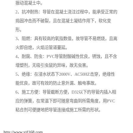
振动混凝土中。
2、抗冲耐热：导管在混凝土浇注过程中，能承受正常的
捣固冲击而不破裂，且在混凝土凝结作用下，软化变
形。
3、阻燃：具有较高的氧指数值，故导管不易燃烧，且离
火即自熄，火焰沿管道蔓延。
4、耐腐、防虫：PVC导管耐酸碱性优良，锈蚀，且不含
增塑剂，无吸引虫鼠的异味，故无虫害。
5、绝缘：在浸水状态下2000V、AC50HZ击穿，绝缘性
能优良，故可有效的防止意外漏、触电事故。
6、施工方便：导管截断方便，D32以下的导管内插入相
应的弹簧，在常温下即可随意弯曲到所需角度，用PVC
粘合剂可便捷地把导管连接成施工所需的形状。
http://www.yjf168.com