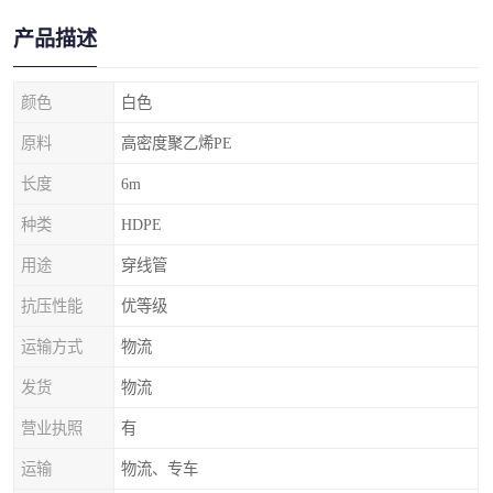
产品描述
颜色
白色
原料
高密度聚乙烯PE
长度
6m
种类
HDPE
用途
穿线管
抗压性能
优等级
运输方式
物流
发货
物流
营业执照
有
运输
物流、专车