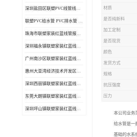
材质
深圳盐田区联塑PVC线管线槽厂商 可零售批发
是否纯新料
联塑PVC给水管 PVC排水管 PVC线管线槽
加工定制
珠海市联塑家装红蓝线管报价表 联塑水管供货商
是否现货
深圳福永镇联塑家装红蓝线管价格 支持送货上门
颜色
广州南沙区联塑家装红蓝线管批发 库存充足
发货方式
惠州大亚湾经济技术开发区联塑PPR热水管公司
规格
深圳西丽镇联塑家装红蓝线管供货商 联塑管道供应
抗压强度
压力
东莞大朗镇联塑家装红蓝线管电话 联塑管道经销商
深圳坪山镇联塑家装红蓝线管型号 来电咨询
本公司业务
给水管是一
基础的水系