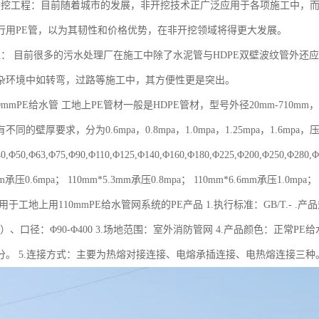
开挖工程：目前随着城市的发展，非开挖技术正广泛应用于各项施工中，
行用PE管，以为其韧性和价格优势，在非开挖领域将得更大发展。
理： 目前很多的污水处理厂在施工中除了水泥管与HDPE双壁波纹管外还应
杂环境中如转弯，过路等施工中，其方便性更是突出。
0mmPE给水管 工地上PE管材一般是HDPE管材，型号外径20mm-71
同的壁厚要求，分为0.6mpa，0.8mpa，1.0mpa，1.25mpa，1.6
,Φ50,Φ63,Φ75,Φ90,Φ110,Φ125,Φ140,Φ160,Φ180,Φ225,Φ200,Φ250,Φ280,Φ
mm承压0.6mpa； 110mm*5.3mm承压0.8mpa； 110mm*6.6mm承压1.0mpa；
 可用于工地上用110mmPE给水管网系统的PE产品 1.执行标准：GB/T.- .产品规
MPa）、口径：Φ90-Φ400 3.场地范围：室外消防管网 4.产品颜色：
分。 5.连接方式：主要为热熔对接连接、电熔承插连接、电热熔连接三种