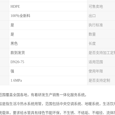
HDPE
可售卖地
100％全新料
出口
是
执行标准
是
数量
黑色
长度
款到发货
是否支持加工定
DN20-75
适用范围
强
使用年限
1.6MPa
是否支持定制
范围覆盖全国各地，有着研发生产销售一体化服务系统。
般是指生活冷热水系统用管，范围包括中央空调系统、地暖系统，生活饮
统载体，要求给水管具有绿色节能环保，不生锈、不结垢、不缩径、流体