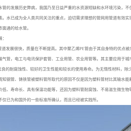
水管的发展历史弊病，我国乃至日益严重的水资源短缺和水环境污染，不
素。水已成为全人类共同关注的重点，迫切需求理想的管网用管道有效实
市面通的给水管。
展：
道发展很快，质量在不断提高。其中聚乙烯PE管由于其自身特的优点被
输气管，电工与电讯保护套管、工业用管、农业用管等。其主要应用于城
优良的耐腐蚀性、较好的卫生性能和较长的使用寿命。为无惰性材料，除
周知钢管、铸铁管被塑料管所取代的原因不仅是因为塑料管材比其输水能
价低、寿命长、具有保温功能等，还因为塑料管耐腐蚀、不易滋生微生物等
不仅已为和国外的一些标准所确认，而且已经被实践所。