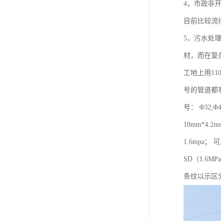
4，市政非
目前比较流
5，污水处
材，而在复
工地上用11
号的管道都有不
号： Φ32,Φ40
10mm*4.2
1.6mpa；
SD（1.6
条纹以示区