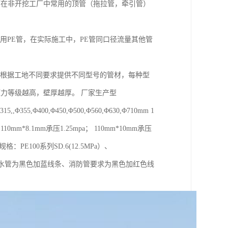
而在非开挖工厂中常用的顶管（拖拉管，牵引管）
用PE管，在实际施工中，PE管同口径流量其他管
0mm，根据工地不同要求提供不同型号的管材，每种型
mpa，压力等级越高，壁厚越厚。 厂家生产型
315,,Φ355,Φ400,Φ450,Φ500,Φ560,Φ630,Φ710mm 1
 110mm*8.1mm承压1.25mpa； 110mm*10mm承压
格：PE100系列SD.6(12.5MPa）、
正常PE给水管为黑色加蓝线条、消防管要求为黑色加红色线
。