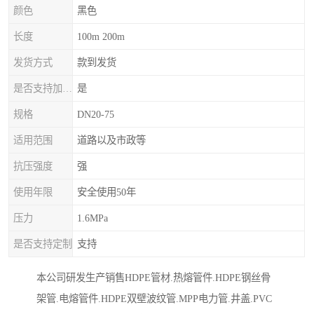
颜色
黑色
长度
100m 200m
发货方式
款到发货
是否支持加工定制
是
规格
DN20-75
适用范围
道路以及市政等
抗压强度
强
使用年限
安全使用50年
压力
1.6MPa
是否支持定制
支持
本公司研发生产销售HDPE管材.热熔管件.HDPE钢丝骨
架管.电熔管件.HDPE双壁波纹管.MPP电力管.井盖.PVC