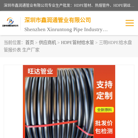
深圳市鑫润通管业有限公司专业生产批发：HDPE管材、热熔管件、HDPE钢丝骨架管、电熔管件、HDPE双壁波纹管、MPP电力管、井盖、PVC管材管件、PPR管材管件等；公司自创建以来，始终秉承“团结、务实、创新、守信”的服务宗旨，凭借专业的服务以及多年的勤奋拼搏，发展成为一家专业销售各种管材管件，绝缘电工套管及配件等系列产品的贸易公司。
深圳市鑫润通管业有限公司
Shenzhen Xinruntong Pipe Industry Co., Ltd
当前位置：
首页
>
供应商机
>
HDPE管材给水管
> 三明HDPE给水盘
管报价表 生产厂家
HDPE管材给水管
HDPE钢丝骨架管
HDPE双壁波纹管
HDPE电力通讯管
UPVC电力通讯管
MPP电力通信管
联塑PVC管
联塑PPR管
联塑PE管
联塑家装红蓝线管