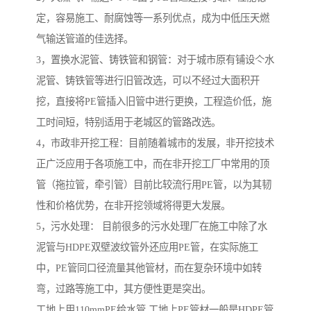
定，容易施工、耐腐蚀等一系列优点，成为中低压天燃
气输送管道的佳选择。
3，置换水泥管、铸铁管和钢管：对于城市原有铺设亽水
泥管、铸铁管等进行旧管改选，可以不经过大面积开
挖，直接将PE管插入旧管中进行更换，工程造价低，施
工时间短，特别适用于老城区的管路改选。
4，市政非开挖工程：目前随着城市的发展，非开挖技术
正广泛应用于各项施工中，而在非开挖工厂中常用的顶
管（拖拉管，牵引管）目前比较流行用PE管，以为其韧
性和价格优势，在非开挖领域将得更大发展。
5，污水处理： 目前很多的污水处理厂在施工中除了水
泥管与HDPE双壁波纹管外还应用PE管，在实际施工
中，PE管同口径流量其他管材，而在复杂环境中如转
弯，过路等施工中，其方便性更是突出。
工地上用110mmPE给水管 工地上PE管材一般是HDPE管