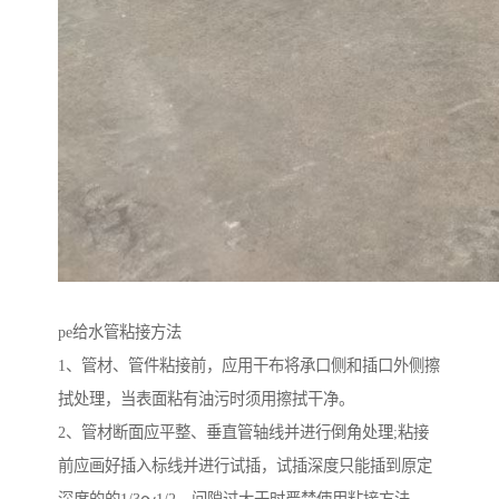
pe给水管粘接方法
1、管材、管件粘接前，应用干布将承口侧和插口外侧擦
拭处理，当表面粘有油污时须用擦拭干净。
2、管材断面应平整、垂直管轴线并进行倒角处理;粘接
前应画好插入标线并进行试插，试插深度只能插到原定
深度的的1/3～1/2，间隙过大于时严禁使用粘接方法。