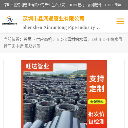
深圳市鑫润通管业有限公司专业生产批发：HDPE管材、热熔管件、HDPE钢丝骨架管、电熔管件、HDPE双壁波纹管、MPP电力管、井盖、PVC管材管件、PPR管材管件等；公司自创建以来，始终秉承“团结、务实、创新、守信”的服务宗旨，凭借专业的服务以及多年的勤奋拼搏，发展成为一家专业销售各种管材管件，绝缘电工套管及配件等系列产品的贸易公司。
深圳市鑫润通管业有限公司
Shenzhen Xinruntong Pipe Industry Co., Ltd
当前位置：
首页
>
供应商机
>
HDPE管材给水管
> 四川HDPE给水盘
管厂家电话 现货速发
HDPE管材给水管
HDPE钢丝骨架管
HDPE双壁波纹管
HDPE电力通讯管
UPVC电力通讯管
MPP电力通信管
联塑PVC管
联塑PPR管
联塑PE管
联塑家装红蓝线管