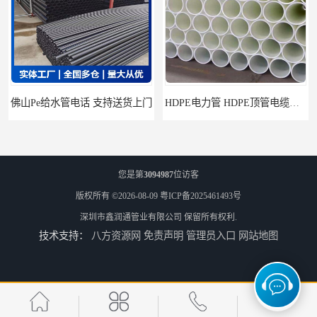
HDPE电力管 HDPE顶管电缆管保护套管
HDPE钢丝骨架管 HDPE给水管自来水管饮用水管
您是第
3094987
位访客
版权所有 ©2026-08-09
粤ICP备2025461493号
深圳市鑫润通管业有限公司
保留所有权利.
技术支持：
八方资源网
免责声明
管理员入口
网站地图
HDPE给水管
佛山Pe给水管电话 支持送货上门