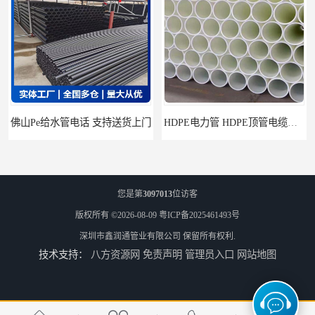
HDPE电力管 HDPE顶管电缆管保护套管
您是第
3097013
位访客
版权所有 ©2026-08-09
粤ICP备2025461493号
深圳市鑫润通管业有限公司
保留所有权利.
技术支持：
八方资源网
免责声明
管理员入口
网站地图
HDPE钢丝骨架管 HDPE给水管自来水管饮用水管
HDPE给水管