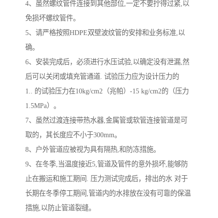
4、虽然螺纹管件连接到其他部位,一定不要拧得过紧,以
免损坏螺纹管件。
5、请严格按照HDPE双壁波纹管的安排和业务标准,以
确。
6、安装完成后，必须进行水压试验,以确定没有泄漏,然
后可以关闭或填充管通道. 试验压力应为设计压力的
1.. 的试验压力在10kg/cm2（兆帕）-15 kg/cm2的（压力
1.5MPa）。
7、虽然过渡连接带热水器,金属管或软管连接管道是可
取的，其长度应不小于300mm。
8、户外管道应被视为具有隔热,和防冻措施。
9、在冬季,当温度接近5,管道及管件的意外损坏,能够防
止在搬运和施工期间. 压力测试完成后，排出的水 对于
长期在冬季停工期间,管道内的水排放在没有可靠的保温
措施,以防止管道裂缝。