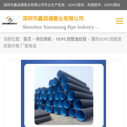
深圳市鑫润通管业有限公司专业生产批发：HDPE管材、热熔管件、HDPE钢丝骨架管、电熔管件、HDPE双壁波纹管、MPP电力管、井盖、PVC管材管件、PPR管材管件等；公司自创建以来，始终秉承“团结、务实、创新、守信”的服务宗旨，凭借专业的服务以及多年的勤奋拼搏，发展成为一家专业销售各种管材管件，绝缘电工套管及配件等系列产品的贸易公司。
深圳市鑫润通管业有限公司
Shenzhen Xinruntong Pipe Industry Co., Ltd
当前位置：
首页
>
供应商机
>
HDPE双壁波纹管
> 肇庆HDPE双壁波
纹管价格 厂家电话
HDPE管材给水管
HDPE钢丝骨架管
HDPE双壁波纹管
HDPE电力通讯管
UPVC电力通讯管
MPP电力通信管
联塑PVC管
联塑PPR管
联塑PE管
联塑家装红蓝线管